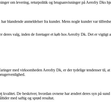
inger om levering, returpolitik og brugsanvisninger på Aerofry Dks h
ar blandende anmeldelser fra kunder. Mens nogle kunder var tilfredse 
r deres valg, inden de foretager et køb hos Aerofry Dk. Det er vigtigt 
ringer med virksomheden Aerofry Dk, er der tydelige tendenser til, at 
brugervenlighed.
 kvalitet. De beskriver, hvordan ovnene har ændret deres syn på sund m
ider med saftig og sprød resultat.