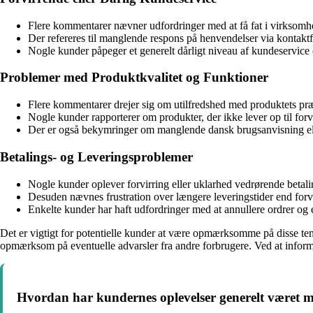
Flere kommentarer nævner udfordringer med at få fat i virksomhede
Der refereres til manglende respons på henvendelser via kontaktfo
Nogle kunder påpeger et generelt dårligt niveau af kundeservi
Problemer med Produktkvalitet og Funktioner
Flere kommentarer drejer sig om utilfredshed med produktets præs
Nogle kunder rapporterer om produkter, der ikke lever op til forv
Der er også bekymringer om manglende dansk brugsanvisning ell
Betalings- og Leveringsproblemer
Nogle kunder oplever forvirring eller uklarhed vedrørende betal
Desuden nævnes frustration over længere leveringstider end forv
Enkelte kunder har haft udfordringer med at annullere ordrer og 
Det er vigtigt for potentielle kunder at være opmærksomme på disse t
opmærksom på eventuelle advarsler fra andre forbrugere. Ved at informe
Hvordan har kundernes oplevelser generelt været m