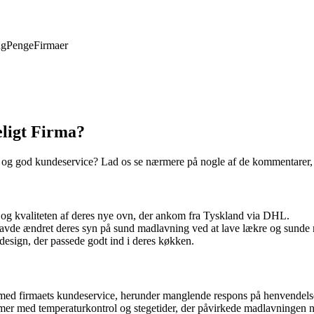
ng
Penge
Firmaer
eligt Firma?
 og god kundeservice? Lad os se nærmere på nogle af de kommentarer, d
 og kvaliteten af deres nye ovn, der ankom fra Tyskland via DHL.
avde ændret deres syn på sund madlavning ved at lave lækre og sunde m
 design, der passede godt ind i deres køkken.
ed firmaets kundeservice, herunder manglende respons på henvendelser
er med temperaturkontrol og stegetider, der påvirkede madlavningen n