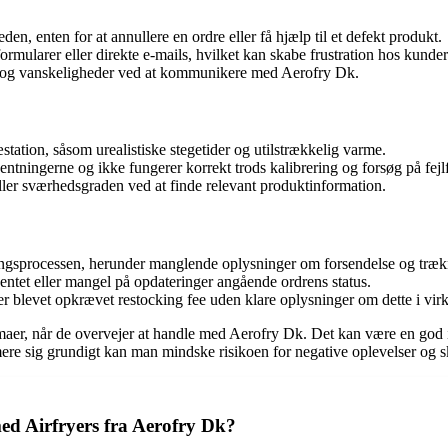
n, enten for at annullere en ordre eller få hjælp til et defekt produkt.
rmularer eller direkte e-mails, hvilket kan skabe frustration hos kunde
ce og vanskeligheder ved at kommunikere med Aerofry Dk.
tation, såsom urealistiske stegetider og utilstrækkelig varme.
entningerne og ikke fungerer korrekt trods kalibrering og forsøg på fejl
er sværhedsgraden ved at finde relevant produktinformation.
ingsprocessen, herunder manglende oplysninger om forsendelse og trækn
entet eller mangel på opdateringer angående ordrens status.
er blevet opkrævet restocking fee uden klare oplysninger om dette i vir
emaer, når de overvejer at handle med Aerofry Dk. Det kan være en go
re sig grundigt kan man mindske risikoen for negative oplevelser og sk
ed Airfryers fra Aerofry Dk?