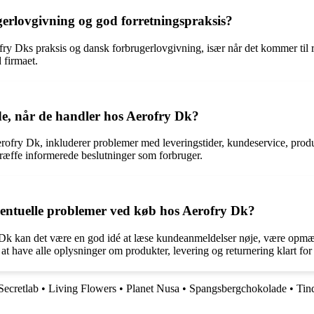
gerlovgivning og god forretningspraksis?
 Dks praksis og dansk forbrugerlovgivning, især når det kommer til ret
 firmaet.
e, når de handler hos Aerofry Dk?
ofry Dk, inkluderer problemer med leveringstider, kundeservice, produ
træffe informerede beslutninger som forbruger.
entuelle problemer ved køb hos Aerofry Dk?
 Dk kan det være en god idé at læse kundeanmeldelser nøje, være opm
t have alle oplysninger om produkter, levering og returnering klart for
Secretlab
•
Living Flowers
•
Planet Nusa
•
Spangsbergchokolade
•
Tin