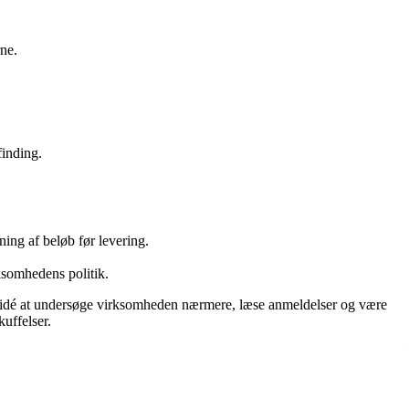
rne.
finding.
ing af beløb før levering.
ksomhedens politik.
d idé at undersøge virksomheden nærmere, læse anmeldelser og være
uffelser.