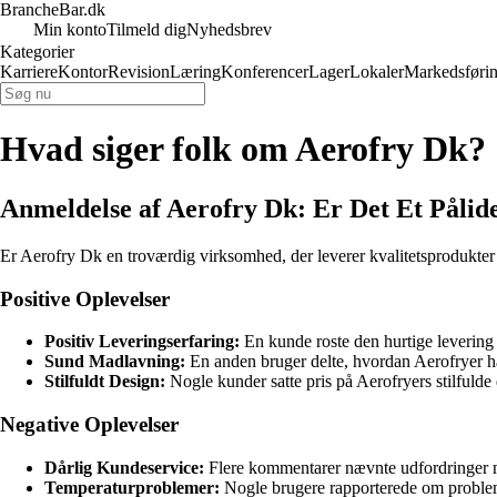
BrancheBar.dk
Min konto
Tilmeld dig
Nyhedsbrev
Kategorier
Karriere
Kontor
Revision
Læring
Konferencer
Lager
Lokaler
Markedsføri
Hvad siger folk om Aerofry Dk?
Anmeldelse af Aerofry Dk: Er Det Et Pålid
Er Aerofry Dk en troværdig virksomhed, der leverer kvalitetsprodukter
Positive Oplevelser
Positiv Leveringserfaring:
En kunde roste den hurtige levering
Sund Madlavning:
En anden bruger delte, hvordan Aerofryer h
Stilfuldt Design:
Nogle kunder satte pris på Aerofryers stilfulde
Negative Oplevelser
Dårlig Kundeservice:
Flere kommentarer nævnte udfordringer m
Temperaturproblemer:
Nogle brugere rapporterede om problem