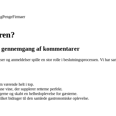
ng
Penge
Firmaer
ren?
En gennemgang af kommentarer
er og anmeldelser spille en stor rolle i beslutningsprocessen. Vi har sa
m værende helt i top.
e vine, der supplerer retterne perfekt.
erne og skabt en helhedoplevelse for gæsterne.
lket bidrager til den samlede gastronomiske oplevelse.