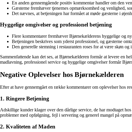
En anden gennemgående positiv kommentar handler om den ven
Gæsterne fremhæver tjenernes opmærksomhed og venlighed, som h
Det nævnes, at betjeningen har formået at møde gæsterne i øjen
Hyggelige omgivelser og professionel betjening
Flere kommentarer fremhæver Bjørnekælderens hyggelige og nyre
Betjeningen beskrives som yderst professionel, og gæsterne o
Den generelle stemning i restauranten roses for at være skøn og 
Sammenfattende kan det ses, at Bjørnekælderen formår at levere en hel
madlavning, professionel service og hyggelige omgivelser formår Bjør
Negative Oplevelser hos Bjørnekælderen
Efter at have gennemgået en række kommentarer om oplevelser hos resta
1. Ringere Betjening
Adskillige kunder klager over den dårlige service, de har modtaget ho
problemer med opfølgning, fejl i servering og generel mangel på opmæ
2. Kvaliteten af Maden