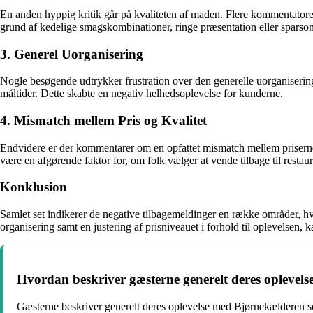
En anden hyppig kritik går på kvaliteten af maden. Flere kommentatorer b
grund af kedelige smagskombinationer, ringe præsentation eller sparsom
3. Generel Uorganisering
Nogle besøgende udtrykker frustration over den generelle uorganiserin
måltider. Dette skabte en negativ helhedsoplevelse for kunderne.
4. Mismatch mellem Pris og Kvalitet
Endvidere er der kommentarer om en opfattet mismatch mellem priserne 
være en afgørende faktor for, om folk vælger at vende tilbage til restau
Konklusion
Samlet set indikerer de negative tilbagemeldinger en række områder,
organisering samt en justering af prisniveauet i forhold til oplevelsen, 
Hvordan beskriver gæsterne generelt deres oplevel
Gæsterne beskriver generelt deres oplevelse med Bjørnekælderen som