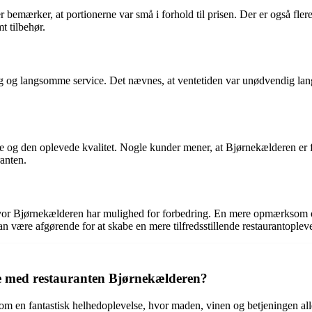
emærker, at portionerne var små i forhold til prisen. Der er også flere 
t tilbehør.
g og langsomme service. Det nævnes, at ventetiden var unødvendig lang
og den oplevede kvalitet. Nogle kunder mener, at Bjørnekælderen er fo
ranten.
 hvor Bjørnekælderen har mulighed for forbedring. En mere opmærksom
kan være afgørende for at skabe en mere tilfredsstillende restaurantopleve
se med restauranten Bjørnekælderen?
 en fantastisk helhedoplevelse, hvor maden, vinen og betjeningen alle 