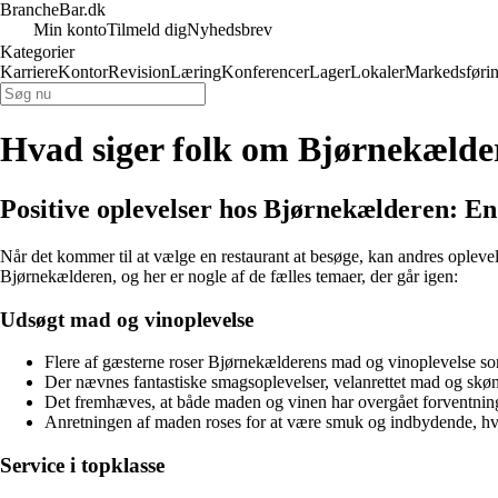
BrancheBar.dk
Min konto
Tilmeld dig
Nyhedsbrev
Kategorier
Karriere
Kontor
Revision
Læring
Konferencer
Lager
Lokaler
Markedsføri
Hvad siger folk om Bjørnekælde
Positive oplevelser hos Bjørnekælderen: 
Når det kommer til at vælge en restaurant at besøge, kan andres oplevels
Bjørnekælderen, og her er nogle af de fælles temaer, der går igen:
Udsøgt mad og vinoplevelse
Flere af gæsterne roser Bjørnekælderens mad og vinoplevelse so
Der nævnes fantastiske smagsoplevelser, velanrettet mad og skønn
Det fremhæves, at både maden og vinen har overgået forventning
Anretningen af maden roses for at være smuk og indbydende, hvi
Service i topklasse