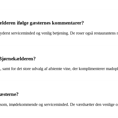
lderen ifølge gæsternes kommentarer?
rst serviceminded og venlig betjening. De roser også restaurantens n
 Bjørnekælderen?
samt for det store udvalg af afstemte vine, der komplimenterer madop
gæsterne?
som, imødekommende og serviceminded. De værdsætter den venlige og p