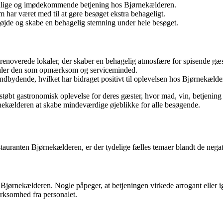
lige og imødekommende betjening hos Bjørnekælderen.
ar været med til at gøre besøget ekstra behageligt.
højde og skabe en behagelig stemning under hele besøget.
noverede lokaler, der skaber en behagelig atmosfære for spisende gæs
mtaler den som opmærksom og serviceminded.
indbydende, hvilket har bidraget positivt til oplevelsen hos Bjørnekælde
støbt gastronomisk oplevelse for deres gæster, hvor mad, vin, betjenin
nekælderen at skabe mindeværdige øjeblikke for alle besøgende.
uranten Bjørnekælderen, er der tydelige fælles temaer blandt de negati
s Bjørnekælderen. Nogle påpeger, at betjeningen virkede arrogant eller
rksomhed fra personalet.