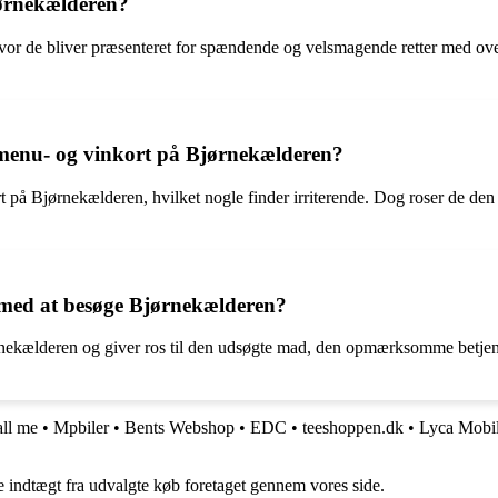
ørnekælderen?
hvor de bliver præsenteret for spændende og velsmagende retter med o
menu- og vinkort på Bjørnekælderen?
t på Bjørnekælderen, hvilket nogle finder irriterende. Dog roser de den
 med at besøge Bjørnekælderen?
ørnekælderen og giver ros til den udsøgte mad, den opmærksomme betj
ll me
•
Mpbiler
•
Bents Webshop
•
EDC
•
teeshoppen.dk
•
Lyca Mobi
e indtægt fra udvalgte køb foretaget gennem vores side.