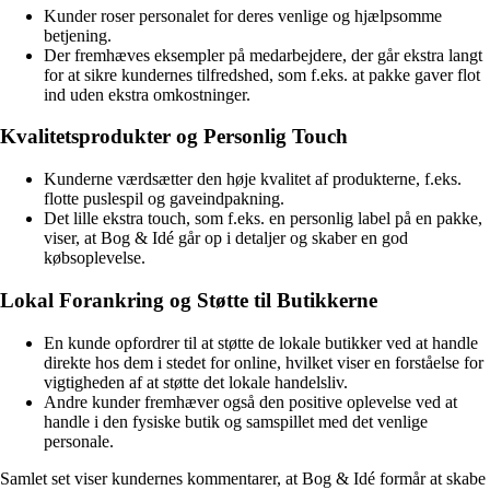
Kunder roser personalet for deres venlige og hjælpsomme
betjening.
Der fremhæves eksempler på medarbejdere, der går ekstra langt
for at sikre kundernes tilfredshed, som f.eks. at pakke gaver flot
ind uden ekstra omkostninger.
Kvalitetsprodukter og Personlig Touch
Kunderne værdsætter den høje kvalitet af produkterne, f.eks.
flotte puslespil og gaveindpakning.
Det lille ekstra touch, som f.eks. en personlig label på en pakke,
viser, at Bog & Idé går op i detaljer og skaber en god
købsoplevelse.
Lokal Forankring og Støtte til Butikkerne
En kunde opfordrer til at støtte de lokale butikker ved at handle
direkte hos dem i stedet for online, hvilket viser en forståelse for
vigtigheden af at støtte det lokale handelsliv.
Andre kunder fremhæver også den positive oplevelse ved at
handle i den fysiske butik og samspillet med det venlige
personale.
Samlet set viser kundernes kommentarer, at Bog & Idé formår at skabe