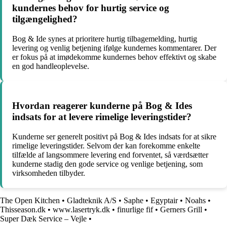
kundernes behov for hurtig service og
tilgængelighed?
Bog & Ide synes at prioritere hurtig tilbagemelding, hurtig
levering og venlig betjening ifølge kundernes kommentarer. Der
er fokus på at imødekomme kundernes behov effektivt og skabe
en god handleoplevelse.
Hvordan reagerer kunderne på Bog & Ides
indsats for at levere rimelige leveringstider?
Kunderne ser generelt positivt på Bog & Ides indsats for at sikre
rimelige leveringstider. Selvom der kan forekomme enkelte
tilfælde af langsommere levering end forventet, så værdsætter
kunderne stadig den gode service og venlige betjening, som
virksomheden tilbyder.
The Open Kitchen
•
Gladteknik A/S
•
Saphe
•
Egyptair
•
Noahs
•
Thisseason.dk
•
www.lasertryk.dk
•
finurlige fif
•
Gerners Grill
•
Super Dæk Service – Vejle
•