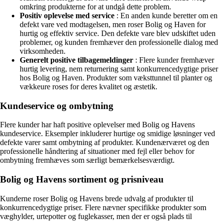
omkring produkterne for at undgå dette problem.
Positiv oplevelse med service
: En anden kunde beretter om en
defekt vare ved modtagelsen, men roser Bolig og Haven for
hurtig og effektiv service. Den defekte vare blev udskiftet uden
problemer, og kunden fremhæver den professionelle dialog med
virksomheden.
Generelt positive tilbagemeldinger
: Flere kunder fremhæver
hurtig levering, nem returnering samt konkurrencedygtige priser
hos Bolig og Haven. Produkter som væksttunnel til planter og
vækkeure roses for deres kvalitet og æstetik.
Kundeservice og ombytning
Flere kunder har haft positive oplevelser med Bolig og Havens
kundeservice. Eksempler inkluderer hurtige og smidige løsninger ved
defekte varer samt ombytning af produkter. Kundenærværet og den
professionelle håndtering af situationer med fejl eller behov for
ombytning fremhæves som særligt bemærkelsesværdigt.
Bolig og Havens sortiment og prisniveau
Kunderne roser Bolig og Havens brede udvalg af produkter til
konkurrencedygtige priser. Flere nævner specifikke produkter som
væghylder, urtepotter og fuglekasser, men der er også plads til