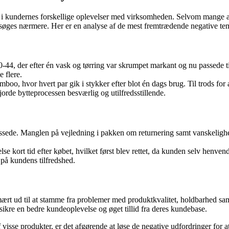
kundernes forskellige oplevelser med virksomheden. Selvom mange af 
dersøges nærmere. Her er en analyse af de mest fremtrædende negative t
-44, der efter én vask og tørring var skrumpet markant og nu passede t
 flere.
, hvor hvert par gik i stykker efter blot én dags brug. Til trods for a
gjorde bytteprocessen besværlig og utilfredsstillende.
passede. Manglen på vejledning i pakken om returnering samt vanskelig
 kort tid efter købet, hvilket først blev rettet, da kunden selv henvendt
å kundens tilfredshed.
t ud til at stamme fra problemer med produktkvalitet, holdbarhed samt
sikre en bedre kundeoplevelse og øget tillid fra deres kundebase.
isse produkter, er det afgørende at løse de negative udfordringer for at