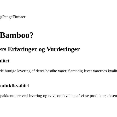
ng
Penge
Firmaer
n Bamboo?
s Erfaringer og Vurderinger
itet
rtige levering af deres bestilte varer. Samtidig lever varernes kvalitet 
oduktkvalitet
pakkenumre ved levering og tvivlsom kvalitet af visse produkter, eksem