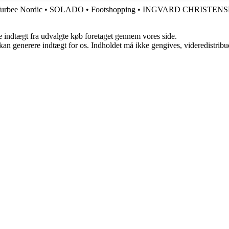
urbee Nordic
•
SOLADO
•
Footshopping
•
INGVARD CHRISTEN
e indtægt fra udvalgte køb foretaget gennem vores side.
 kan generere indtægt for os. Indholdet må ikke gengives, videredistribue