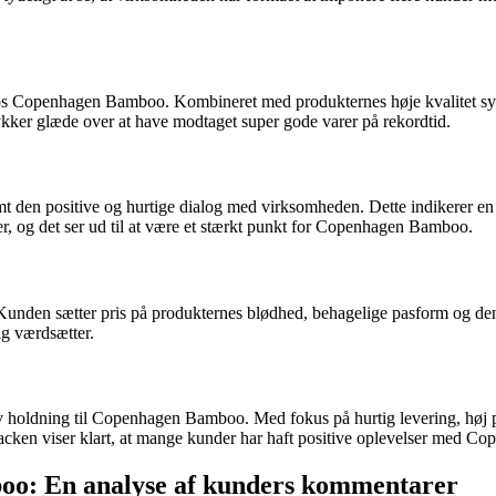
s Copenhagen Bamboo. Kombineret med produkternes høje kvalitet syne
trykker glæde over at have modtaget super gode varer på rekordtid.
amt den positive og hurtige dialog med virksomheden. Dette indikerer 
er, og det ser ud til at være et stærkt punkt for Copenhagen Bamboo.
 Kunden sætter pris på produkternes blødhed, behagelige pasform og d
ig værdsætter.
holdning til Copenhagen Bamboo. Med fokus på hurtig levering, høj p
cken viser klart, at mange kunder har haft positive oplevelser med Cop
oo: En analyse af kunders kommentarer