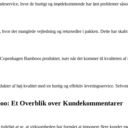
rvice, hvor de hurtigt og imødekommende har løst problemer såsom omb
hvor der manglede vejledning og retursedler i pakken. Dette har skabt f
ed Copenhagen Bamboos produkter, især når det kommer til kvaliteten af
ter af høj kvalitet med en hurtig og effektiv leveringsservice. Selvom
boo: Et Overblik over Kundekommentarer
eligt at se, at virksomheden har formået at imponere flere kunder med