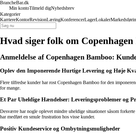
BrancheBar.dk
Min konto
Tilmeld dig
Nyhedsbrev
Kategorier
Karriere
Kontor
Revision
Læring
Konferencer
Lager
Lokaler
Markedsføri
Hvad siger folk om Copenhage
Anmeldelse af Copenhagen Bamboo: Kunder
Oplev den Imponerende Hurtige Levering og Høje Kval
Flere tilfredse kunder har rost Copenhagen Bamboo for den imponerende hu
for mange.
Et Par Uheldige Hændelser: Leveringsproblemer og Pr
Desværre har nogle oplevet mindre uheldige situationer såsom forkerte 
har medført en smule frustration hos visse kunder.
Positiv Kundeservice og Ombytningsmuligheder