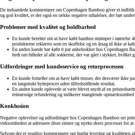
De indsamlede kommentarer om Copenhagen Bamboo giver et indblik i 
og god kvalitet, er der også en række negative udtalelser, der bør un
Problemer med kvalitet og holdbarhed
En kunde beretter om at have købt bambus strømper i størrelse 40
produkterne erklæres som en skuffelse og en årsag til ikke at købe
En anden kunde har købt ti par ankelsokker hos Copenhagen Bamboo
bedt om billeder af alle sokkerne, der var gået i stykker, hvilket 
Udfordringer med kundeservice og returprocessen
En kunde fortæller om at have købt trusser, der desværre ikke 
en langstrakt bytteproces uden tilfredsstillende resultat.
En anden kunde oplevede at være blevet snydt af en prisnedsættelse
retmæssige refundering og indikerer manglende opmærksomhed p
Konklusion
Negative oplevelser og udfordringer hos Copenhagen Bamboo ser primær
virksomheden at adressere disse emner og styrke deres processer for at 
Selvom der er positive kommentarer om hurtig levering og kvaliteten af v