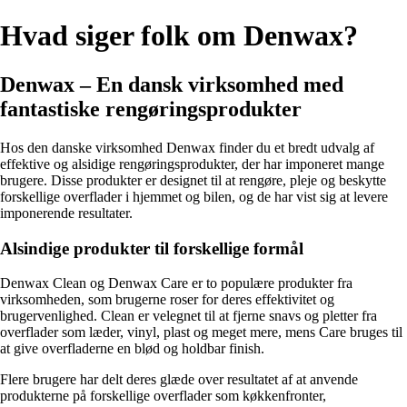
Hvad siger folk om Denwax?
Denwax – En dansk virksomhed med
fantastiske rengøringsprodukter
Hos den danske virksomhed Denwax finder du et bredt udvalg af
effektive og alsidige rengøringsprodukter, der har imponeret mange
brugere. Disse produkter er designet til at rengøre, pleje og beskytte
forskellige overflader i hjemmet og bilen, og de har vist sig at levere
imponerende resultater.
Alsindige produkter til forskellige formål
Denwax Clean og Denwax Care er to populære produkter fra
virksomheden, som brugerne roser for deres effektivitet og
brugervenlighed. Clean er velegnet til at fjerne snavs og pletter fra
overflader som læder, vinyl, plast og meget mere, mens Care bruges til
at give overfladerne en blød og holdbar finish.
Flere brugere har delt deres glæde over resultatet af at anvende
produkterne på forskellige overflader som køkkenfronter,