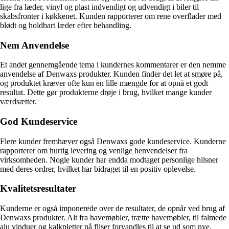
lige fra læder, vinyl og plast indvendigt og udvendigt i biler til
skabsfronter i køkkenet. Kunden rapporterer om rene overflader med
blødt og holdbart læder efter behandling.
Nem Anvendelse
Et andet gennemgående tema i kundernes kommentarer er den nemme
anvendelse af Denwaxs produkter. Kunden finder det let at smøre på,
og produktet kræver ofte kun en lille mængde for at opnå et godt
resultat. Dette gør produkterne drøje i brug, hvilket mange kunder
værdsætter.
God Kundeservice
Flere kunder fremhæver også Denwaxs gode kundeservice. Kunderne
rapporterer om hurtig levering og venlige henvendelser fra
virksomheden. Nogle kunder har endda modtaget personlige hilsner
med deres ordrer, hvilket har bidraget til en positiv oplevelse.
Kvalitetsresultater
Kunderne er også imponerede over de resultater, de opnår ved brug af
Denwaxs produkter. Alt fra havemøbler, trætte havemøbler, til falmede
alu vinduer og kalkpletter på fliser forvandles til at se ud som nye.