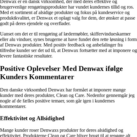
Denwax er en dansk virksomhed, der med deres effektive og
brugervenlige rengøringsprodukter har vundet kundernes tillid og ros.
Med et sortiment af alsidige produkter og fokus på kundeservice og
produktkvalitet, er Denwax et oplagt valg for dem, der ønsker at passe
godt på deres ejendele og overflader.
Uanset om det er til rengøring af lædermøbler, skiffervindueskarmer
eller alu vinduer, synes brugerne at have fundet den rette løsning i form
af Denwax produkter. Med positiv feedback og anbefalinger fra
tilfredse kunder ser det ud til, at Denwax fortsætter med at imponere og
levere fantastiske resultater.
Positive Oplevelser Med Denwax ifølge
Kunders Kommentarer
Den danske virksomhed Denwax har formået at imponere mange
kunder med deres produkter, Clean og Care. Nedenfor gennemgår jeg
nogle af de fælles positive temaer, som går igen i kundernes
kommentarer.
Effektivitet og Allsidighed
Mange kunder roser Denwaxs produkter for deres alsidighed og
effektivitet. Produkterne Clean og Care bliver brugt til at rengøre alt