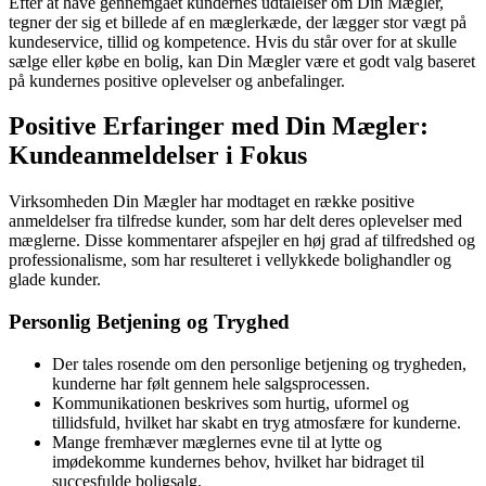
Efter at have gennemgået kundernes udtalelser om Din Mægler,
tegner der sig et billede af en mæglerkæde, der lægger stor vægt på
kundeservice, tillid og kompetence. Hvis du står over for at skulle
sælge eller købe en bolig, kan Din Mægler være et godt valg baseret
på kundernes positive oplevelser og anbefalinger.
Positive Erfaringer med Din Mægler:
Kundeanmeldelser i Fokus
Virksomheden Din Mægler har modtaget en række positive
anmeldelser fra tilfredse kunder, som har delt deres oplevelser med
mæglerne. Disse kommentarer afspejler en høj grad af tilfredshed og
professionalisme, som har resulteret i vellykkede bolighandler og
glade kunder.
Personlig Betjening og Tryghed
Der tales rosende om den personlige betjening og trygheden,
kunderne har følt gennem hele salgsprocessen.
Kommunikationen beskrives som hurtig, uformel og
tillidsfuld, hvilket har skabt en tryg atmosfære for kunderne.
Mange fremhæver mæglernes evne til at lytte og
imødekomme kundernes behov, hvilket har bidraget til
succesfulde boligsalg.