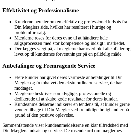
Effektivitet og Professionalisme
Kunderne beretter om en effektiv og professionel indsats fra
Din Mæglers side, hvilket har resulteret i hurtige og
problemfrie salg.
Mæglerne roses for deres evne til at håndtere hele
salgsprocessen med stor kompetence og indsigt i markedet.
Der lægges vægt på, at mæglerne har overholdt alle aftaler og
levet op til kundernes forventninger på en pålidelig måde.
Anbefalinger og Fremragende Service
Flere kunder har givet deres varmeste anbefalinger til Din
Mægler og fremhævet den ekstraordinære service, de har
modtaget.
Mæglerne beskrives som dygtige, professionelle og
dedikerede til at skabe gode resultater for deres kunder.
Kundeanmeldelserne indikerer en tendens til, at kunder gerne
vender tilbage til Din Mægler ved fremtidige bolighandler på
grund af den positive oplevelse.
Sammenfattende viser kundeanmeldelserne en klar tilfredshed med
Din Mæglers indsats og service. De rosende ord om mæglernes