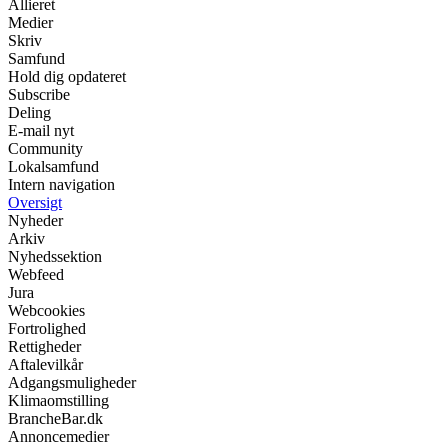
Allieret
Medier
Skriv
Samfund
Hold dig opdateret
Subscribe
Deling
E-mail nyt
Community
Lokalsamfund
Intern navigation
Oversigt
Nyheder
Arkiv
Nyhedssektion
Webfeed
Jura
Webcookies
Fortrolighed
Rettigheder
Aftalevilkår
Adgangsmuligheder
Klimaomstilling
BrancheBar.dk
Annoncemedier