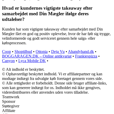
Hvad er kundernes vigtigste takeaway efter
samarbejdet med Din Mægler ifølge deres
udtalelser?
Kunden har som vigtigste takeaway efter samarbejdet med Din
Mægler fået en god og positiv oplevelse, hvor de har følt sig trygge,
velinformerede og godt serviceret gennem hele salgs- eller
købsprocessen.
Coop
•
Shoptilbud
•
Ottonia
•
Deja Vu
•
Ahandyhand.dk
•
BOGGARAGEN.DK – Online antikvariat
•
Frankiespizza
•
Canyon
•
Lyca Mobile DK
•
© Alt indhold er beskyttet.
© Ophavsretligt beskyttet indhold. Vi er affiliatepartner og kan
modtage indtægt fra udvalgte køb foretaget gennem vores side.
© Alle rettigheder er forbeholdt. Denne side bruger affiliate-links,
som kan generere indtægt for os. Indholdet må ikke gengives,
videredistribueres eller anvendes uden vores tilladelse.
Teamwork
Sponsor
Støttegiver
Affiliate