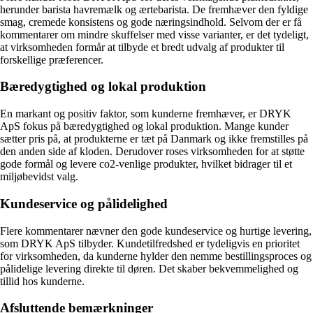
herunder barista havremælk og ærtebarista. De fremhæver den fyldige
smag, cremede konsistens og gode næringsindhold. Selvom der er få
kommentarer om mindre skuffelser med visse varianter, er det tydeligt,
at virksomheden formår at tilbyde et bredt udvalg af produkter til
forskellige præferencer.
Bæredygtighed og lokal produktion
En markant og positiv faktor, som kunderne fremhæver, er DRYK
ApS fokus på bæredygtighed og lokal produktion. Mange kunder
sætter pris på, at produkterne er tæt på Danmark og ikke fremstilles på
den anden side af kloden. Derudover roses virksomheden for at støtte
gode formål og levere co2-venlige produkter, hvilket bidrager til et
miljøbevidst valg.
Kundeservice og pålidelighed
Flere kommentarer nævner den gode kundeservice og hurtige levering,
som DRYK ApS tilbyder. Kundetilfredshed er tydeligvis en prioritet
for virksomheden, da kunderne hylder den nemme bestillingsproces og
pålidelige levering direkte til døren. Det skaber bekvemmelighed og
tillid hos kunderne.
Afsluttende bemærkninger