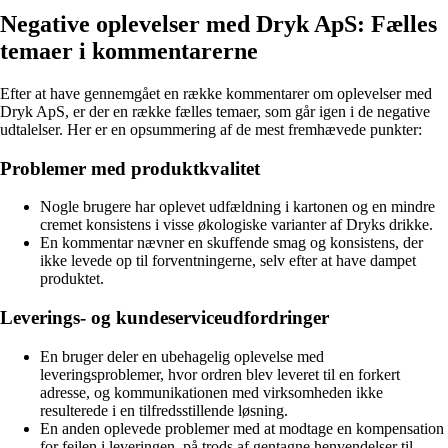
Negative oplevelser med Dryk ApS: Fælles
temaer i kommentarerne
Efter at have gennemgået en række kommentarer om oplevelser med
Dryk ApS, er der en række fælles temaer, som går igen i de negative
udtalelser. Her er en opsummering af de mest fremhævede punkter:
Problemer med produktkvalitet
Nogle brugere har oplevet udfældning i kartonen og en mindre
cremet konsistens i visse økologiske varianter af Dryks drikke.
En kommentar nævner en skuffende smag og konsistens, der
ikke levede op til forventningerne, selv efter at have dampet
produktet.
Leverings- og kundeserviceudfordringer
En bruger deler en ubehagelig oplevelse med
leveringsproblemer, hvor ordren blev leveret til en forkert
adresse, og kommunikationen med virksomheden ikke
resulterede i en tilfredsstillende løsning.
En anden oplevede problemer med at modtage en kompensation
for fejlen i leveringen, på trods af gentagne henvendelser til