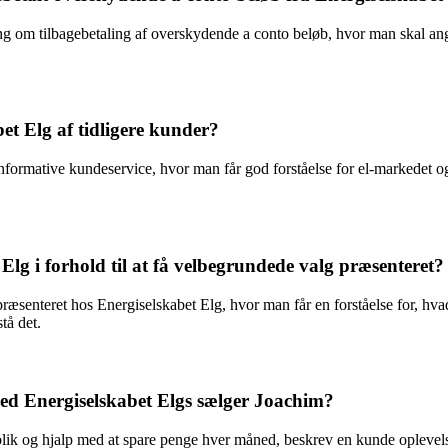
g om tilbagebetaling af overskydende a conto beløb, hvor man skal an
t Elg af tidligere kunder?
g informative kundeservice, hvor man får god forståelse for el-markede
lg i forhold til at få velbegrundede valg præsenteret?
 præsenteret hos Energiselskabet Elg, hvor man får en forståelse for, hv
tå det.
med Energiselskabet Elgs sælger Joachim?
lik og hjalp med at spare penge hver måned, beskrev en kunde oplevels