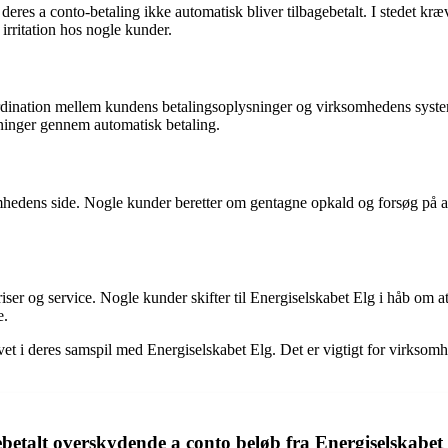
 deres a conto-betaling ikke automatisk bliver tilbagebetalt. I stedet k
irritation hos nogle kunder.
dination mellem kundens betalingsoplysninger og virksomhedens system
ninger gennem automatisk betaling.
hedens side. Nogle kunder beretter om gentagne opkald og forsøg på at 
iser og service. Nogle kunder skifter til Energiselskabet Elg i håb om at
e.
vet i deres samspil med Energiselskabet Elg. Det er vigtigt for virksomh
ebetalt overskydende a conto beløb fra Energiselskabet