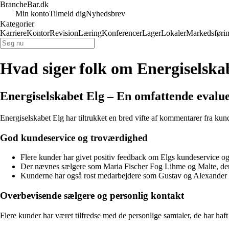
BrancheBar.dk
Min konto
Tilmeld dig
Nyhedsbrev
Kategorier
Karriere
Kontor
Revision
Læring
Konferencer
Lager
Lokaler
Markedsføri
Hvad siger folk om Energiselska
Energiselskabet Elg – En omfattende evalu
Energiselskabet Elg har tiltrukket en bred vifte af kommentarer fra kund
God kundeservice og troværdighed
Flere kunder har givet positiv feedback om Elgs kundeservice o
Der nævnes sælgere som Maria Fischer Fog Lihme og Malte, der h
Kunderne har også rost medarbejdere som Gustav og Alexander for
Overbevisende sælgere og personlig kontakt
Flere kunder har været tilfredse med de personlige samtaler, de har h