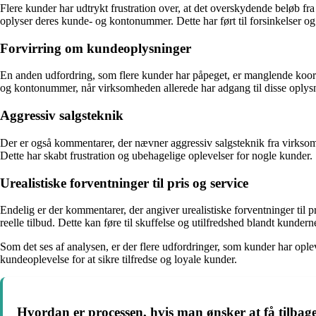
Flere kunder har udtrykt frustration over, at det overskydende beløb fra
oplyser deres kunde- og kontonummer. Dette har ført til forsinkelser og 
Forvirring om kundeoplysninger
En anden udfordring, som flere kunder har påpeget, er manglende koor
og kontonummer, når virksomheden allerede har adgang til disse oplys
Aggressiv salgsteknik
Der er også kommentarer, der nævner aggressiv salgsteknik fra virksom
Dette har skabt frustration og ubehagelige oplevelser for nogle kunder.
Urealistiske forventninger til pris og service
Endelig er der kommentarer, der angiver urealistiske forventninger til pr
reelle tilbud. Dette kan føre til skuffelse og utilfredshed blandt kundern
Som det ses af analysen, er der flere udfordringer, som kunder har ople
kundeoplevelse for at sikre tilfredse og loyale kunder.
Hvordan er processen, hvis man ønsker at få tilbag