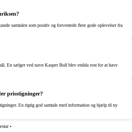
nriksen?
 kunde samtalen som positiv og forventede flere gode oplevelser fra
mål. En sælger ved navn Kasper Bull blev endda rost for at have
er prisstigninger?
igninger. En rigtig god samtale med information og hjælp til ny
estar
•