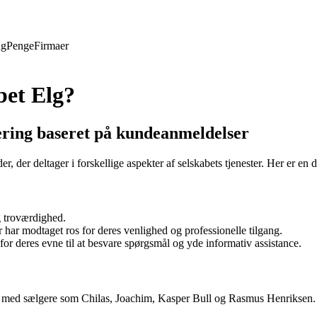
ng
Penge
Firmaer
bet Elg?
ering baseret på kundeanmeldelser
er, der deltager i forskellige aspekter af selskabets tjenester. Her er e
g troværdighed.
ar modtaget ros for deres venlighed og professionelle tilgang.
 deres evne til at besvare spørgsmål og yde informativ assistance.
aft med sælgere som Chilas, Joachim, Kasper Bull og Rasmus Henriksen.