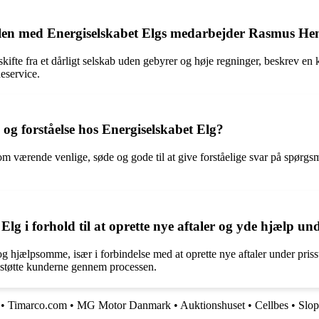
alen med Energiselskabet Elgs medarbejder Rasmus He
skifte fra et dårligt selskab uden gebyrer og høje regninger, beskrev en
eservice.
og forståelse hos Energiselskabet Elg?
m værende venlige, søde og gode til at give forståelige svar på spørgs
g i forhold til at oprette nye aftaler og yde hjælp und
hjælpsomme, især i forbindelse med at oprette nye aftaler under prisst
g støtte kunderne gennem processen.
•
Timarco.com
•
MG Motor Danmark
•
Auktionshuset
•
Cellbes
•
Slop