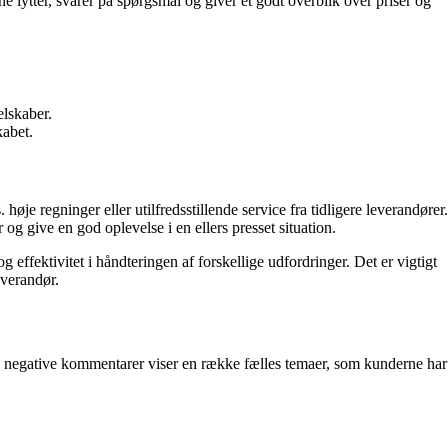
lytter, svarer på spørgsmål og giver et godt overblik over priser og
elskaber.
kabet.
e regninger eller utilfredsstillende service fra tidligere leverandører.
 give en god oplevelse i en ellers presset situation.
ffektivitet i håndteringen af forskellige udfordringer. Det er vigtigt
everandør.
e negative kommentarer viser en række fælles temaer, som kunderne har