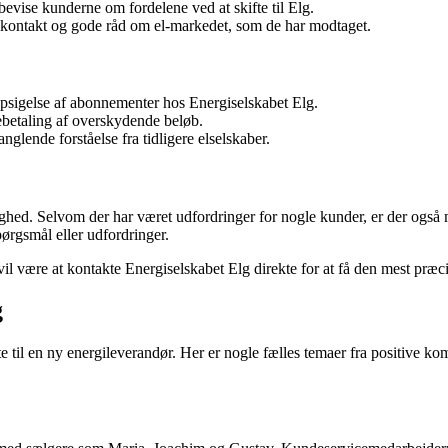
evise kunderne om fordelene ved at skifte til Elg.
 kontakt og gode råd om el-markedet, som de har modtaget.
psigelse af abonnementer hos Energiselskabet Elg.
ebetaling af overskydende beløb.
ende forståelse fra tidligere elselskaber.
ghed. Selvom der har været udfordringer for nogle kunder, er der også
pørgsmål eller udfordringer.
vil være at kontakte Energiselskabet Elg direkte for at få den mest præc
g
ifte til en ny energileverandør. Her er nogle fælles temaer fra positive