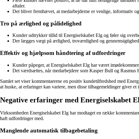
Flere kunder nævner positivt, at de har haft behagelige samtale
aftaler.
Det bliver fremhævet, at medarbejderne er venlige, informativ og
Tro på ærlighed og pålidelighed
Kunder udtrykker tillid til Energiselskabet Elg og føler sig overb
Der lægges vægt på ærlighed, troværdighed og gennemsigtighed i 
Effektiv og hjælpsom håndtering af udfordringer
Kunder påpeger, at Energiselskabet Elg har været imødekommende og
Det værdsættes, når medarbejdere som Kasper Bull og Rasmus Henri
Samlet set viser kommentarerne en positiv kundetilfredshed med Energis
at huske, at erfaringer kan variere, men disse tilbagemeldinger giver e
Negative erfaringer med Energiselskabet E
Virksomheden Energiselskabet Elg har modtaget en række kommentarer f
haft udfordringer med.
Manglende automatisk tilbagebetaling