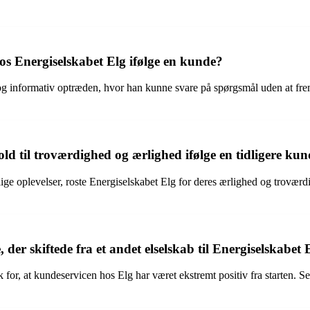
 hos Energiselskabet Elg ifølge en kunde?
 informativ optræden, hvor han kunne svare på spørgsmål uden at frems
old til troværdighed og ærlighed ifølge en tidligere ku
årlige oplevelser, roste Energiselskabet Elg for deres ærlighed og trovæ
der skiftede fra et andet elselskab til Energiselskabet 
for, at kundeservicen hos Elg har været ekstremt positiv fra starten. Sel