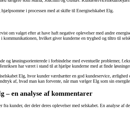
r med sælgere som Maria, Joachim og Gustav. Kundeservicemedarbejderne 
 hjælpsomme i processen med at skifte til Energiselskabet Elg.
evist om valget efter at have haft negative oplevelser med andre energis
kommunikationen, hvilket giver kunderne en tryghed og tiltro til sels
 løsningsorienterede i forbindelse med eventuelle problemer, f.eks. høj
ksen har været i stand til at hjælpe kunderne med at finde løsninger og
elskabet Elg, hvor kunder værdsætter en god kundeservice, ærlighed og e
t indtryk af, hvad man kan forvente, når man vælger Elg som sin energil
lg – en analyse af kommentarer
ra kunder, der deler deres oplevelser med selskabet. En analyse af d