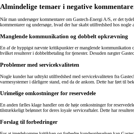
Almindelige temaer i negative kommentare
Når man undersøger kommentarer om Gastech-Energi A/S, er det tydeligt
kommentarer og undersøge, hvad der har skabt utilfredshed hos nogle 
Manglende kommunikation og dobbelt opkrævning
En af de hyppigst nævnte kritikpunkter er manglende kommunikation og 
hvilket resulterer i dobbeltbetaling for tjenester. Desuden nægter Gastec
Problemer med servicekvaliteten
Nogle kunder har udtrykt utilfredshed med servicekvaliteten fra Gastech
varmesystemer i dårligere stand, end da de ankom. Dette har ført til b
Urimelige omkostninger for reservedele
En anden fælles klage handler om de høje omkostninger for reservedele
tilstrækkeligt belønnet for deres loyale serviceaftaler. Dette har resulter
Forslag til forbedringer
For at imødekomme kritikken og forbedre kundeoplevelsen kan Gastech