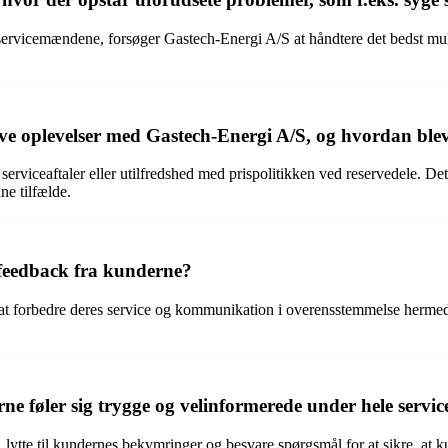
 servicemændene, forsøger Gastech-Energi A/S at håndtere det bedst m
ive oplevelser med Gastech-Energi A/S, og hvordan blev
viceaftaler eller utilfredshed med prispolitikken ved reservedele. Det 
e tilfælde.
 feedback fra kunderne?
r at forbedre deres service og kommunikation i overensstemmelse hermed
ne føler sig trygge og velinformerede under hele servic
 lytte til kundernes bekymringer og besvare spørgsmål for at sikre, at 