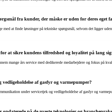
rgsmål fra kunder, der måske er uden for deres eget 
 med at finde løsninger på tekniske spørgsmål, selvom det ligger uden 
or at sikre kundens tilfredshed og loyalitet på lang sig
em mange års service med dedikerede medarbejdere og fokus på kvalitets
 og vedligeholdelse af gasfyr og varmepumper?
ikation under servicetjek og vedligeholdelse af gasfyr og varmepumpe
r opdaterede på de nyeste teknologier og branchepraks