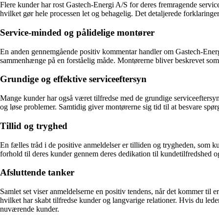
Flere kunder har rost Gastech-Energi A/S for deres fremragende servi
hvilket gør hele processen let og behagelig. Det detaljerede forklaring
Service-minded og pålidelige montører
En anden gennemgående positiv kommentar handler om Gastech-Energi A
sammenhænge på en forståelig måde. Montørerne bliver beskrevet som pål
Grundige og effektive serviceeftersyn
Mange kunder har også været tilfredse med de grundige serviceefters
og løse problemer. Samtidig giver montørerne sig tid til at besvare spør
Tillid og tryghed
En fælles tråd i de positive anmeldelser er tilliden og trygheden, som
forhold til deres kunder gennem deres dedikation til kundetilfredshed og
Afsluttende tanker
Samlet set viser anmeldelserne en positiv tendens, når det kommer til
hvilket har skabt tilfredse kunder og langvarige relationer. Hvis du lede
nuværende kunder.