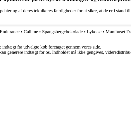
tering af deres teknikeres færdigheder for at sikre, at de er i stand ti
 Endurance
•
Call me
•
Spangsbergchokolade
•
Lyko.se
•
Mønthuset D
e indtægt fra udvalgte køb foretaget gennem vores side.
 kan generere indtægt for os. Indholdet må ikke gengives, videredistribue