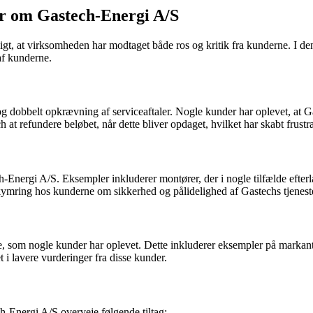
r om Gastech-Energi A/S
, at virksomheden har modtaget både ros og kritik fra kunderne. I denn
af kunderne.
dobbelt opkrævning af serviceaftaler. Nogle kunder har oplevet, at Ga
h at refundere beløbet, når dette bliver opdaget, hvilket har skabt frustr
-Energi A/S. Eksempler inkluderer montører, der i nogle tilfælde efterla
ekymring hos kunderne om sikkerhed og pålidelighed af Gastechs tjenest
, som nogle kunder har oplevet. Dette inkluderer eksempler på markant 
et i lavere vurderinger fra disse kunder.
-Energi A/S overveje følgende tiltag: