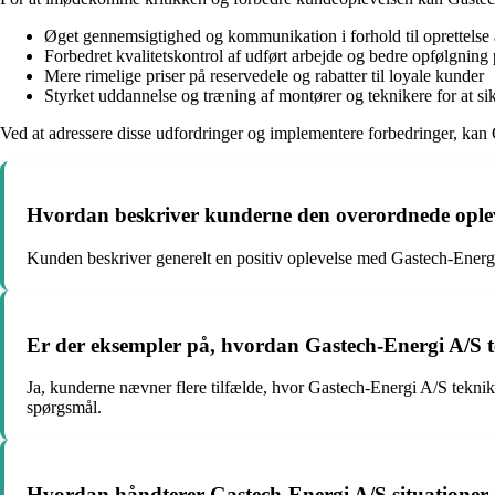
Øget gennemsigtighed og kommunikation i forhold til oprettelse a
Forbedret kvalitetskontrol af udført arbejde og bedre opfølgning 
Mere rimelige priser på reservedele og rabatter til loyale kunder
Styrket uddannelse og træning af montører og teknikere for at si
Ved at adressere disse udfordringer og implementere forbedringer, kan
Hvordan beskriver kunderne den overordnede ople
Kunden beskriver generelt en positiv oplevelse med Gastech-Energ
Er der eksempler på, hvordan Gastech-Energi A/S te
Ja, kunderne nævner flere tilfælde, hvor Gastech-Energi A/S tekniker
spørgsmål.
Hvordan håndterer Gastech-Energi A/S situationer,