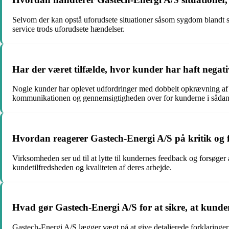
Selvom der kan opstå uforudsete situationer såsom sygdom blandt
service trods uforudsete hændelser.
Har der været tilfælde, hvor kunder har haft negat
Nogle kunder har oplevet udfordringer med dobbelt opkrævning af ser
kommunikationen og gennemsigtigheden over for kunderne i sådann
Hvordan reagerer Gastech-Energi A/S på kritik og
Virksomheden ser ud til at lytte til kundernes feedback og forsøge
kundetilfredsheden og kvaliteten af deres arbejde.
Hvad gør Gastech-Energi A/S for at sikre, at kunder
Gastech-Energi A/S lægger vægt på at give detaljerede forklaringer,