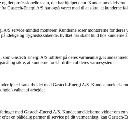
ce og det professionelle team, der har hjulpet dem. Kundeanmeldelser
er fra Gastech-Energi A/S har også været med til at sikre, at kunderne f
/S service-minded montører. Kunderne roser montørerne for deres ven
idelige og tryghedsskabende, hvilket har skabt tillid hos kunderne år 
yn, som Gastech-Energi A/S udfører på deres varmeanlæg. Kundeanmelde
gsmål og sikre, at kunderne forstår driften af deres varmesystem.
 kunder føler i samarbejdet med Gastech-Energi A/S. Kundeanmeldelserne
 høje kvalitet af arbejdet.
 erfaringer med Gastech-Energi A/S. Kundeanmeldelserne vidner om en v
r efter en pålidelig partner til service på dit varmeanlæg, kan Gastech-E