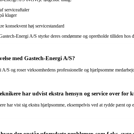
f serviceaftaler
på klager
kre konsekvent høj servicestandard
 Gastech-Energi A/S styrke deres omdømme og opretholde tilliden hos d
velse med Gastech-Energi A/S?
i A/S og roser virksomhedens professionelle og hjælpsomme medarbejder
knikere har udvist ekstra hensyn og service over for 
e har vist sig ekstra hjælpsomme, eksempelvis ved at rydde pænt op efter
 hvor der opstår uforudsete problemer, som f.eks. syg