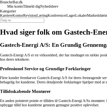
BrancheBar.dk
Min konto
Tilmeld dig
Nyhedsbrev
Kategorier
Karriere
Kontor
Revision
Læring
Konferencer
Lager
Lokaler
Markedsføri
Hvad siger folk om Gastech-Ene
Gastech-Energi A/S: En Grundig Gennemg
Gastech-Energi A/S er en virksomhed, der har modtaget en række positiv
hos deres teknikere.
Professionel Service og Grundige Forklaringer
Flere kunder fremhæver Gastech-Energi A/S for deres fremragende servi
behagelig for kunderne. Deres detaljerede forklaringer hjælper med at s
Tillidsskabende Montører
En anden pointeret pointe er tilliden til Gastech-Energi A/Ss montører
opbygge tillid hos kunderne gennem gentagne positive oplevelser.