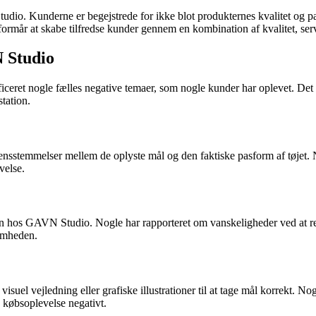
udio. Kunderne er begejstrede for ikke blot produkternes kvalitet og p
formår at skabe tilfredse kunder gennem en kombination af kvalitet, se
 Studio
et nogle fælles negative temaer, som nogle kunder har oplevet. Det er 
tation.
ensstemmelser mellem de oplyste mål og den faktiske pasform af tøjet.
velse.
cen hos GAVN Studio. Nogle har rapporteret om vanskeligheder ved at r
somheden.
uel vejledning eller grafiske illustrationer til at tage mål korrekt. No
es købsoplevelse negativt.