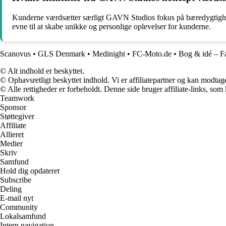
Kunderne værdsætter særligt GAVN Studios fokus på bæredygtighed,
evne til at skabe unikke og personlige oplevelser for kunderne.
Scanovus
•
GLS Denmark
•
Medinight
•
FC-Moto.de
•
Bog & idé – F
© Alt indhold er beskyttet.
© Ophavsretligt beskyttet indhold. Vi er affiliatepartner og kan modtag
© Alle rettigheder er forbeholdt. Denne side bruger affiliate-links, som
Teamwork
Sponsor
Støttegiver
Affiliate
Allieret
Medier
Skriv
Samfund
Hold dig opdateret
Subscribe
Deling
E-mail nyt
Community
Lokalsamfund
Intern navigation