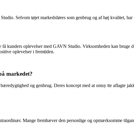
udio. Selvom tøjet markedsføres som genbrug og af høj kvalitet, har e
ogle få kunders oplevelser med GAVN Studio. Virksomheden kan bruge den
tive oplevelser i fremtiden.
 på markedet?
 bæredygtighed og genbrug. Deres koncept med at omsy tte aflagte jakke
traordinær. Mange fremhæver den personlige og opmærksomme tilgang f