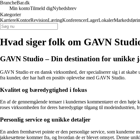
BrancheBar.dk
Min konto
Tilmeld dig
Nyhedsbrev
Kategorier
Karriere
Kontor
Revision
Læring
Konferencer
Lager
Lokaler
Markedsføri
Hvad siger folk om GAVN Studi
GAVN Studio – Din destination for unikke 
GAVN Studio er en dansk virksomhed, der specialiserer sig i at skab
fra kunder, der har haft en positiv oplevelse med GAVN Studio.
Kvalitet og bæredygtighed i fokus
En af de gennemgående temaer i kundernes kommentarer er den høje kv
roses virksomheden for deres bæredygtige tilgang til modeindustrien, h
Personlig service og unikke detaljer
En anden fremhævet pointe er den personlige service, som kunderne m
jakkesættene kommer fra, og hvordan de er blevet omsyet. Denne unikk