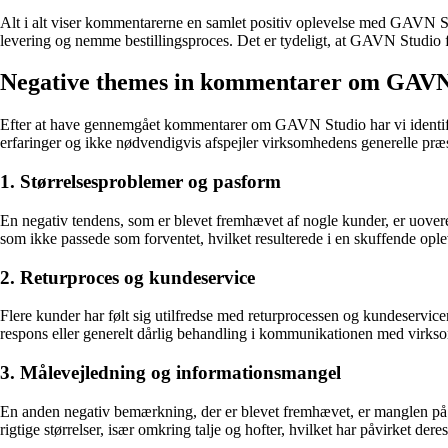
Alt i alt viser kommentarerne en samlet positiv oplevelse med GAVN St
levering og nemme bestillingsproces. Det er tydeligt, at GAVN Studio 
Negative themes in kommentarer om GAVN
Efter at have gennemgået kommentarer om GAVN Studio har vi identificer
erfaringer og ikke nødvendigvis afspejler virksomhedens generelle præs
1. Størrelsesproblemer og pasform
En negativ tendens, som er blevet fremhævet af nogle kunder, er uover
som ikke passede som forventet, hvilket resulterede i en skuffende ople
2. Returproces og kundeservice
Flere kunder har følt sig utilfredse med returprocessen og kundeservi
respons eller generelt dårlig behandling i kommunikationen med virk
3. Målevejledning og informationsmangel
En anden negativ bemærkning, der er blevet fremhævet, er manglen på vis
rigtige størrelser, især omkring talje og hofter, hvilket har påvirket der