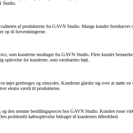
N Studio.
 kvaliteten af produkterne fra GAVN Studio. Mange kunder fremhæver d
r op til forventningerne.
vice, som kunderne modtager fra GAVN Studio. Flere kunder bemærker
ig oplevelse for kunderne, som værdsættes højt.
øjet genbruges og omsysles. Kunderne glæder sig over at støtte en vir
er ekstra værdi til produkterne.
ing og den nemme bestillingsproces hos GAVN Studio. Kunden roser virk
en problemfri købsoplevelse bidrager til kundernes tilfredshed.