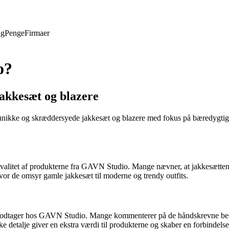
ng
Penge
Firmaer
o?
jakkesæt og blazere
e unikke og skræddersyede jakkesæt og blazere med fokus på bæredygti
alitet af produkterne fra GAVN Studio. Mange nævner, at jakkesætten
vor de omsyr gamle jakkesæt til moderne og trendy outfits.
odtager hos GAVN Studio. Mange kommenterer på de håndskrevne besked
e detalje giver en ekstra værdi til produkterne og skaber en forbinde