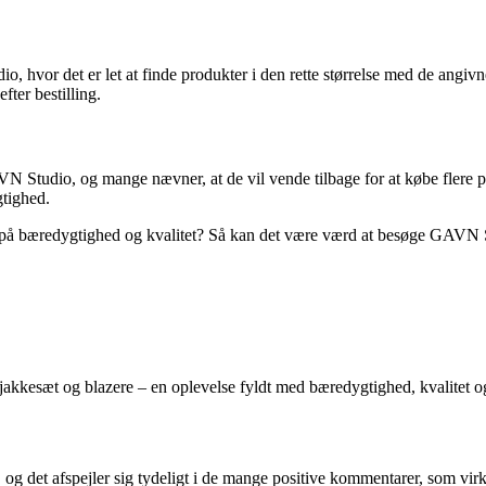
 hvor det er let at finde produkter i den rette størrelse med de angi
ter bestilling.
N Studio, og mange nævner, at de vil vende tilbage for at købe flere pr
tighed.
us på bæredygtighed og kvalitet? Så kan det være værd at besøge GAVN S
akkesæt og blazere – en oplevelse fyldt med bæredygtighed, kvalitet og
g det afspejler sig tydeligt i de mange positive kommentarer, som vir