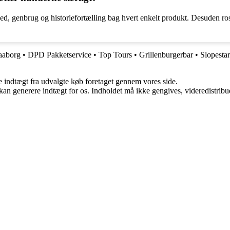
 genbrug og historiefortælling bag hvert enkelt produkt. Desuden rose
aaborg
•
DPD Pakketservice
•
Top Tours
•
Grillenburgerbar
•
Slopestar
e indtægt fra udvalgte køb foretaget gennem vores side.
 kan generere indtægt for os. Indholdet må ikke gengives, videredistribue