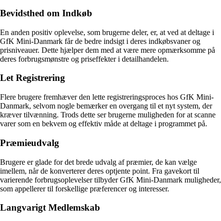
Bevidsthed om Indkøb
En anden positiv oplevelse, som brugerne deler, er, at ved at deltage i
GfK Mini-Danmark får de bedre indsigt i deres indkøbsvaner og
prisniveauer. Dette hjælper dem med at være mere opmærksomme på
deres forbrugsmønstre og priseffekter i detailhandelen.
Let Registrering
Flere brugere fremhæver den lette registreringsproces hos GfK Mini-
Danmark, selvom nogle bemærker en overgang til et nyt system, der
kræver tilvænning. Trods dette ser brugerne muligheden for at scanne
varer som en bekvem og effektiv måde at deltage i programmet på.
Præmieudvalg
Brugere er glade for det brede udvalg af præmier, de kan vælge
imellem, når de konverterer deres optjente point. Fra gavekort til
varierende forbrugsoplevelser tilbyder GfK Mini-Danmark muligheder,
som appellerer til forskellige præferencer og interesser.
Langvarigt Medlemskab