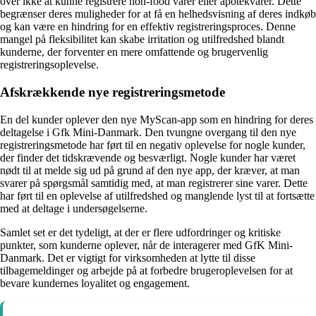
over ikke at kunne registrere non-food varer eller apotekvarer. Dette
begrænser deres muligheder for at få en helhedsvisning af deres indkøb
og kan være en hindring for en effektiv registreringsproces. Denne
mangel på fleksibilitet kan skabe irritation og utilfredshed blandt
kunderne, der forventer en mere omfattende og brugervenlig
registreringsoplevelse.
Afskrækkende nye registreringsmetode
En del kunder oplever den nye MyScan-app som en hindring for deres
deltagelse i Gfk Mini-Danmark. Den tvungne overgang til den nye
registreringsmetode har ført til en negativ oplevelse for nogle kunder,
der finder det tidskrævende og besværligt. Nogle kunder har været
nødt til at melde sig ud på grund af den nye app, der kræver, at man
svarer på spørgsmål samtidig med, at man registrerer sine varer. Dette
har ført til en oplevelse af utilfredshed og manglende lyst til at fortsætte
med at deltage i undersøgelserne.
Samlet set er det tydeligt, at der er flere udfordringer og kritiske
punkter, som kunderne oplever, når de interagerer med GfK Mini-
Danmark. Det er vigtigt for virksomheden at lytte til disse
tilbagemeldinger og arbejde på at forbedre brugeroplevelsen for at
bevare kundernes loyalitet og engagement.