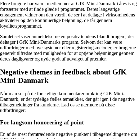
Flere brugere har været medlemmer af GfK Mini-Danmark i årevis og
fortsætter med at finde glæde i programmet. Deres langvarige
engagement vidner om den værdi, de ser i at deltage i virksomhedens
aktiviteter og den kontinuerlige belønning, de får gennem
loyalitetsprogrammet.
Samlet set viser anmeldelserne en positiv tendens blandt brugere, der
deltager i GfK Mini-Danmarks program. Selvom der kan være
udfordringer med nye systemer eller registreringsmetoder, er brugerne
generelt tilfredse med muligheden for at optjene belønninger gennem
deres dagligvarer og nyde godt af udvalget af præmier.
Negative themes in feedback about GfK
Mini-Danmark
Når man ser på de forskellige kommentarer omkring GfK Mini-
Danmark, er der tydelige fælles tematikker, der går igen i de negative
tilbagemeldinger fra kunderne. Lad os se nærmere på disse
udfordringer:
For langsom honorering af point
En af de mest fremtrædende negative punkter i tilbagemeldingerne om