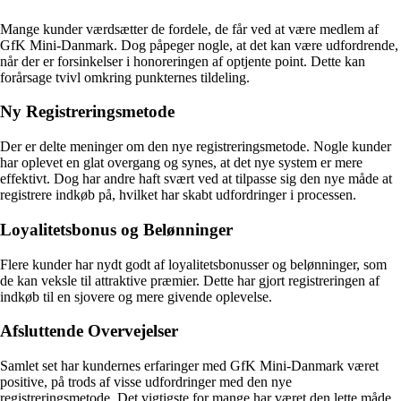
Mange kunder værdsætter de fordele, de får ved at være medlem af
GfK Mini-Danmark. Dog påpeger nogle, at det kan være udfordrende,
når der er forsinkelser i honoreringen af optjente point. Dette kan
forårsage tvivl omkring punkternes tildeling.
Ny Registreringsmetode
Der er delte meninger om den nye registreringsmetode. Nogle kunder
har oplevet en glat overgang og synes, at det nye system er mere
effektivt. Dog har andre haft svært ved at tilpasse sig den nye måde at
registrere indkøb på, hvilket har skabt udfordringer i processen.
Loyalitetsbonus og Belønninger
Flere kunder har nydt godt af loyalitetsbonusser og belønninger, som
de kan veksle til attraktive præmier. Dette har gjort registreringen af
indkøb til en sjovere og mere givende oplevelse.
Afsluttende Overvejelser
Samlet set har kundernes erfaringer med GfK Mini-Danmark været
positive, på trods af visse udfordringer med den nye
registreringsmetode. Det vigtigste for mange har været den lette måde