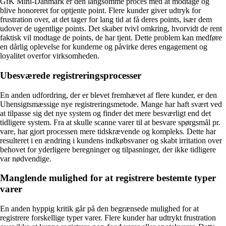
GfK Mini-Danmark er den langsomme proces med at modtage og
blive honoreret for optjente point. Flere kunder giver udtryk for
frustration over, at det tager for lang tid at få deres points, især dem
udover de ugentlige points. Det skaber tvivl omkring, hvorvidt de rent
faktisk vil modtage de points, de har tjent. Dette problem kan medføre
en dårlig oplevelse for kunderne og påvirke deres engagement og
loyalitet overfor virksomheden.
Ubesværede registreringsprocesser
En anden udfordring, der er blevet fremhævet af flere kunder, er den
Uhensigtsmæssige nye registreringsmetode. Mange har haft svært ved
at tilpasse sig det nye system og finder det mere besværligt end det
tidligere system. Fra at skulle scanne varer til at besvare spørgsmål pr.
vare, har gjort processen mere tidskrævende og kompleks. Dette har
resulteret i en ændring i kundens indkøbsvaner og skabt irritation over
behovet for yderligere beregninger og tilpasninger, der ikke tidligere
var nødvendige.
Manglende mulighed for at registrere bestemte typer
varer
En anden hyppig kritik går på den begrænsede mulighed for at
registrere forskellige typer varer. Flere kunder har udtrykt frustration