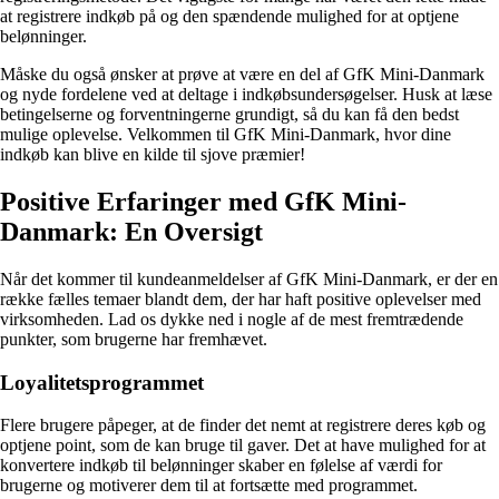
at registrere indkøb på og den spændende mulighed for at optjene
belønninger.
Måske du også ønsker at prøve at være en del af GfK Mini-Danmark
og nyde fordelene ved at deltage i indkøbsundersøgelser. Husk at læse
betingelserne og forventningerne grundigt, så du kan få den bedst
mulige oplevelse. Velkommen til GfK Mini-Danmark, hvor dine
indkøb kan blive en kilde til sjove præmier!
Positive Erfaringer med GfK Mini-
Danmark: En Oversigt
Når det kommer til kundeanmeldelser af GfK Mini-Danmark, er der en
række fælles temaer blandt dem, der har haft positive oplevelser med
virksomheden. Lad os dykke ned i nogle af de mest fremtrædende
punkter, som brugerne har fremhævet.
Loyalitetsprogrammet
Flere brugere påpeger, at de finder det nemt at registrere deres køb og
optjene point, som de kan bruge til gaver. Det at have mulighed for at
konvertere indkøb til belønninger skaber en følelse af værdi for
brugerne og motiverer dem til at fortsætte med programmet.