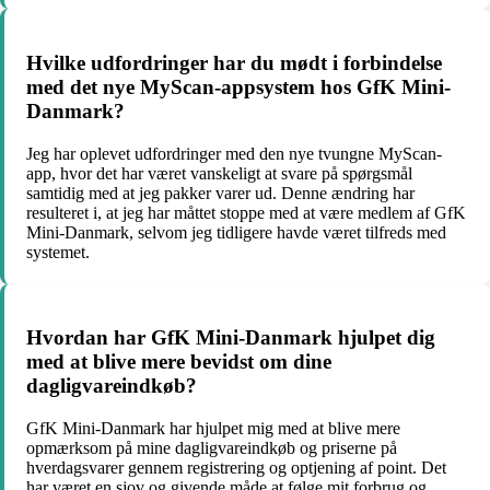
Hvilke udfordringer har du mødt i forbindelse
med det nye MyScan-appsystem hos GfK Mini-
Danmark?
Jeg har oplevet udfordringer med den nye tvungne MyScan-
app, hvor det har været vanskeligt at svare på spørgsmål
samtidig med at jeg pakker varer ud. Denne ændring har
resulteret i, at jeg har måttet stoppe med at være medlem af GfK
Mini-Danmark, selvom jeg tidligere havde været tilfreds med
systemet.
Hvordan har GfK Mini-Danmark hjulpet dig
med at blive mere bevidst om dine
dagligvareindkøb?
GfK Mini-Danmark har hjulpet mig med at blive mere
opmærksom på mine dagligvareindkøb og priserne på
hverdagsvarer gennem registrering og optjening af point. Det
har været en sjov og givende måde at følge mit forbrug og