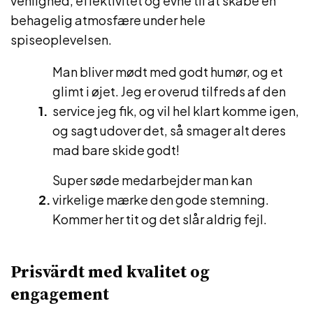
venlighed, effektivitet og evne til at skabe en
behagelig atmosfære under hele
spiseoplevelsen.
Man bliver mødt med godt humør, og et
glimt i øjet. Jeg er overud tilfreds af den
service jeg fik, og vil hel klart komme igen,
og sagt udover det, så smager alt deres
mad bare skide godt!
Super søde medarbejder man kan
virkelige mærke den gode stemning.
Kommer her tit og det slår aldrig fejl.
Prisvärdt med kvalitet og
engagement