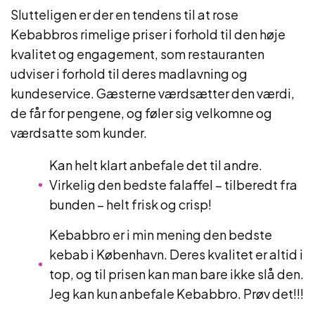
Slutteligen er der en tendens til at rose
Kebabbros rimelige priser i forhold til den høje
kvalitet og engagement, som restauranten
udviser i forhold til deres madlavning og
kundeservice. Gæsterne værdsætter den værdi,
de får for pengene, og føler sig velkomne og
værdsatte som kunder.
Kan helt klart anbefale det til andre.
Virkelig den bedste falaffel – tilberedt fra
bunden – helt frisk og crisp!
Kebabbro er i min mening den bedste
kebab i København. Deres kvalitet er altid i
top, og til prisen kan man bare ikke slå den.
Jeg kan kun anbefale Kebabbro. Prøv det!!!