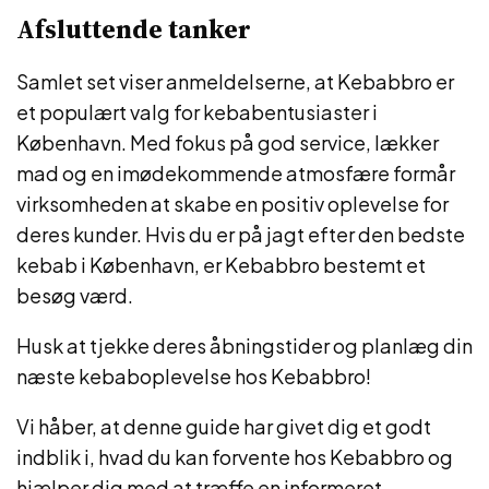
Afsluttende tanker
Samlet set viser anmeldelserne, at Kebabbro er
et populært valg for kebabentusiaster i
København. Med fokus på god service, lækker
mad og en imødekommende atmosfære formår
virksomheden at skabe en positiv oplevelse for
deres kunder. Hvis du er på jagt efter den bedste
kebab i København, er Kebabbro bestemt et
besøg værd.
Husk at tjekke deres åbningstider og planlæg din
næste kebaboplevelse hos Kebabbro!
Vi håber, at denne guide har givet dig et godt
indblik i, hvad du kan forvente hos Kebabbro og
hjælper dig med at træffe en informeret