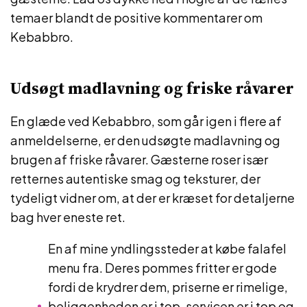
temaer blandt de positive kommentarer om
Kebabbro.
Udsøgt madlavning og friske råvarer
En glæde ved Kebabbro, som går igen i flere af
anmeldelserne, er den udsøgte madlavning og
brugen af friske råvarer. Gæsterne roser især
retternes autentiske smag og teksturer, der
tydeligt vidner om, at der er kræset for detaljerne
bag hver eneste ret.
En af mine yndlingssteder at købe falafel
menu fra. Deres pommes fritter er gode
fordi de krydrer dem, priserne er rimelige,
beliggenheden er i top, servicen er i top og