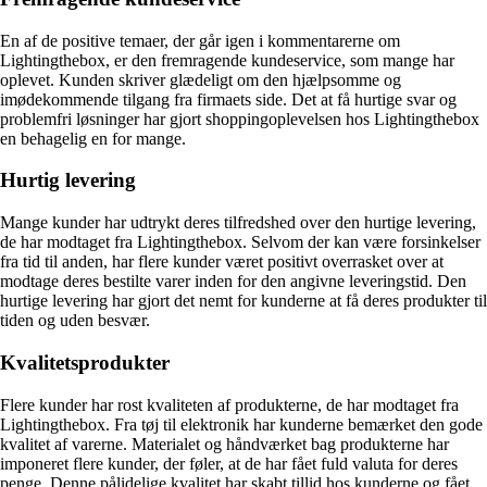
En af de positive temaer, der går igen i kommentarerne om
Lightingthebox, er den fremragende kundeservice, som mange har
oplevet. Kunden skriver glædeligt om den hjælpsomme og
imødekommende tilgang fra firmaets side. Det at få hurtige svar og
problemfri løsninger har gjort shoppingoplevelsen hos Lightingthebox
en behagelig en for mange.
Hurtig levering
Mange kunder har udtrykt deres tilfredshed over den hurtige levering,
de har modtaget fra Lightingthebox. Selvom der kan være forsinkelser
fra tid til anden, har flere kunder været positivt overrasket over at
modtage deres bestilte varer inden for den angivne leveringstid. Den
hurtige levering har gjort det nemt for kunderne at få deres produkter til
tiden og uden besvær.
Kvalitetsprodukter
Flere kunder har rost kvaliteten af produkterne, de har modtaget fra
Lightingthebox. Fra tøj til elektronik har kunderne bemærket den gode
kvalitet af varerne. Materialet og håndværket bag produkterne har
imponeret flere kunder, der føler, at de har fået fuld valuta for deres
penge. Denne pålidelige kvalitet har skabt tillid hos kunderne og fået