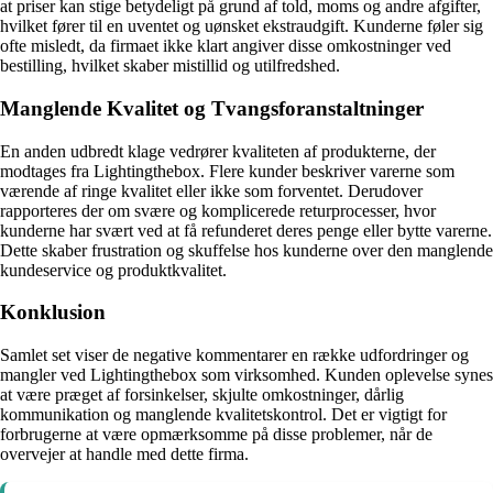
at priser kan stige betydeligt på grund af told, moms og andre afgifter,
hvilket fører til en uventet og uønsket ekstraudgift. Kunderne føler sig
ofte misledt, da firmaet ikke klart angiver disse omkostninger ved
bestilling, hvilket skaber mistillid og utilfredshed.
Manglende Kvalitet og Tvangsforanstaltninger
En anden udbredt klage vedrører kvaliteten af produkterne, der
modtages fra Lightingthebox. Flere kunder beskriver varerne som
værende af ringe kvalitet eller ikke som forventet. Derudover
rapporteres der om svære og komplicerede returprocesser, hvor
kunderne har svært ved at få refunderet deres penge eller bytte varerne.
Dette skaber frustration og skuffelse hos kunderne over den manglende
kundeservice og produktkvalitet.
Konklusion
Samlet set viser de negative kommentarer en række udfordringer og
mangler ved Lightingthebox som virksomhed. Kunden oplevelse synes
at være præget af forsinkelser, skjulte omkostninger, dårlig
kommunikation og manglende kvalitetskontrol. Det er vigtigt for
forbrugerne at være opmærksomme på disse problemer, når de
overvejer at handle med dette firma.