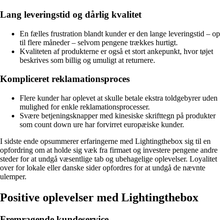
Lang leveringstid og dårlig kvalitet
En fælles frustration blandt kunder er den lange leveringstid – op
til flere måneder – selvom pengene trækkes hurtigt.
Kvaliteten af produkterne er også et stort ankepunkt, hvor tøjet
beskrives som billig og umuligt at returnere.
Kompliceret reklamationsproces
Flere kunder har oplevet at skulle betale ekstra toldgebyrer uden
mulighed for enkle reklamationsprocesser.
Svære betjeningsknapper med kinesiske skrifttegn på produkter
som count down ure har forvirret europæiske kunder.
I sidste ende opsummerer erfaringerne med Lightingthebox sig til en
opfordring om at holde sig væk fra firmaet og investere pengene andre
steder for at undgå væsentlige tab og ubehagelige oplevelser. Loyalitet
over for lokale eller danske sider opfordres for at undgå de nævnte
ulemper.
Positive oplevelser med Lightingthebox
Fremragende kundeservice