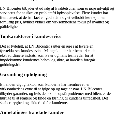
LN Bilcenter tilbyder et udvalg af kvalitetsbiler, som er nøje udvalgt og
serviceret for at sikre en problemfri købsoplevelse. Flere kunder har
fremhævet, at de har fået en god aftale og et velholdt køretøj til en
fornuftig pris, hvilket vidner om virksomhedens fokus på kvalitet og
pålidelighed.
Topkarakterer i kundeservice
Det er tydeligt, at LN Bilcenter sætter en ære i at levere en
førsteklasses kundeservice. Mange kunder har bemærket den
ekstraordinære indsats, som Peter og hans team yder for at
imødekomme kundernes behov og sikre, at handlen foregår
gnidningsfrit.
Garanti og opfølgning
En anden vigtig faktor, som kunderne har fremhævet, er
virksomhedens evne til at følge op og tage ansvar. LN Bilcenter
tilbyder garantier, og hvis der skulle opstå problemer med bilen, er de
hurtige til at reagere og finde en løsning til kundens tilfredshed. Det
skaber tryghed og sikkerhed for kunderne.
Anbefalinger fra glade kunder