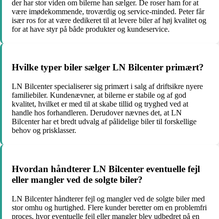
der har stor viden om bilerne han sælger. De roser ham for at
være imødekommende, troværdig og service-minded. Peter får
især ros for at være dedikeret til at levere biler af høj kvalitet og
for at have styr på både produkter og kundeservice.
Hvilke typer biler sælger LN Bilcenter primært?
LN Bilcenter specialiserer sig primært i salg af driftsikre nyere
familiebiler. Kundenævner, at bilerne er stabile og af god
kvalitet, hvilket er med til at skabe tillid og tryghed ved at
handle hos forhandleren. Derudover nævnes det, at LN
Bilcenter har et bredt udvalg af pålidelige biler til forskellige
behov og prisklasser.
Hvordan håndterer LN Bilcenter eventuelle fejl
eller mangler ved de solgte biler?
LN Bilcenter håndterer fejl og mangler ved de solgte biler med
stor omhu og hurtighed. Flere kunder beretter om en problemfri
proces, hvor eventuelle fejl eller mangler blev udbedret på en