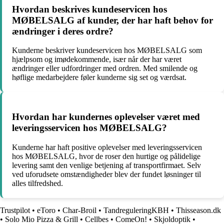
Hvordan beskrives kundeservicen hos
MØBELSALG af kunder, der har haft behov for
ændringer i deres ordre?
Kunderne beskriver kundeservicen hos MØBELSALG som
hjælpsom og imødekommende, især når der har været
ændringer eller udfordringer med ordren. Med smilende og
høflige medarbejdere føler kunderne sig set og værdsat.
Hvordan har kundernes oplevelser været med
leveringsservicen hos MØBELSALG?
Kunderne har haft positive oplevelser med leveringsservicen
hos MØBELSALG, hvor de roser den hurtige og pålidelige
levering samt den venlige betjening af transportfirmaet. Selv
ved uforudsete omstændigheder blev der fundet løsninger til
alles tilfredshed.
Trustpilot
•
eToro
•
Char-Broil
•
TandreguleringKBH
•
Thisseason.dk
•
Solo Mio Pizza & Grill
•
Cellbes
•
ComeOn!
•
Skjoldoptik
•