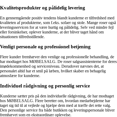
Kvalitetsprodukter og pålidelig levering
En gennemgående positiv tendens blandt kunderne er tilfredshed med
kvaliteten af produkterne, som f.eks. sofaer og stole. Mange roser også
leveringsservicen for at være hurtig og pålidelig. Selv ved mindre fejl
eller forsinkelser, oplever kunderne, at der bliver taget hånd om
situationen tilfredsstillende.
Venligt personale og professionel betjening
Flere kunder fremhæver den venlige og professionelle behandling, de
har modtaget hos MØBELSALG. De roser salgsassistenterne for deres
imødekommenhed og serviceniveau. Derudover nævnes det, at
personalet altid har et smil på læben, hvilket skaber en behagelig
atmosfære for kunderne.
Individuel rådgivning og personlig service
Kunderne sætter pris på den individuelle rådgivning, de har modtaget
hos MØBELSALG. Flere beretter om, hvordan medarbejderne har
taget sig tid til at vejlede og hjælpe dem med at træffe det rette valg.
Den personlige service fra både butikken og leveringspersonale bliver
fremhævet som en ekstraordinær oplevelse.