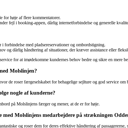
 for høje af flere kommentatorer.
 fejl i booking-appen, dårlig internetforbindelse og generelle kvalitetsp
r i forbindelse med pladsereservationer og ombordstigning.
og dårlig håndtering af situationer, der kræver assistance eller fleksib
es service for at imødekomme kundernes behov bedre og sikre en mere beh
 med Molslinjen?
vor de roser færgeselskabet for behagelige sejlture og god service om 
ølge nogle af kunderne?
bord på Molslinjens færger og mener, at de er for høje.
lse med Molslinjens medarbejdere på strækningen Odd
tiske og roser dem for deres effektive håndtering af passagererne, se