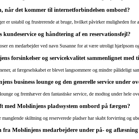
n, når det kommer til internetforbindelsen ombord?
r er ustabil og frustrerende at bruge, hvilket påvirker muligheden for 
 kundeservice og håndtering af en reservationsfejl?
er en medarbejder ved navn Susanne for at være utroligt hjælpsom og hu
ns forsinkelser og servicekvalitet sammenlignet med ti
ner, at færgeselskabet er blevet langsommere og mindre pålideligt sam
jens business lounge og den generelle service under ov
lounge og fremhæver den fantastiske service, de modtog under hele ove
haft med Molslinjens pladssystem ombord på færgen?
 manglende skiltning og reserverede pladser har skabt forvirring og ub
fra Molslinjens medarbejdere under på- og aflæsning 