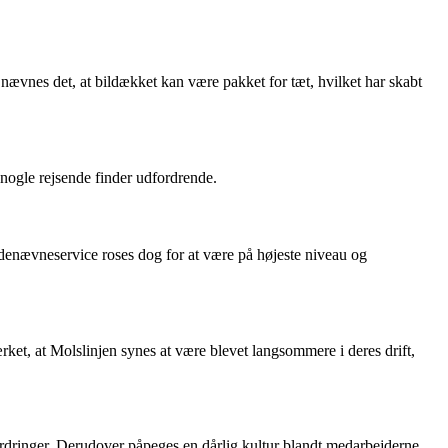
 nævnes det, at bildækket kan være pakket for tæt, hvilket har skabt
 nogle rejsende finder udfordrende.
denævneservice roses dog for at være på højeste niveau og
et, at Molslinjen synes at være blevet langsommere i deres drift,
fordringer. Derudover påpeges en dårlig kultur blandt medarbejderne