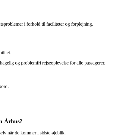
roblemer i forhold til faciliteter og forplejning.
ilitet.
agelig og problemfri rejseoplevelse for alle passagerer.
bord.
en-Århus?
lv når de kommer i sidste øjeblik.