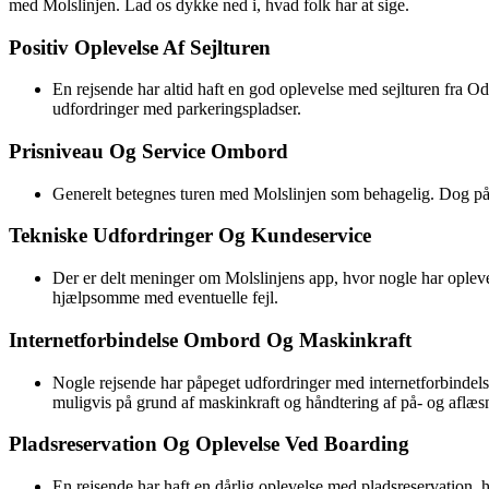
med Molslinjen. Lad os dykke ned i, hvad folk har at sige.
Positiv Oplevelse Af Sejlturen
En rejsende har altid haft en god oplevelse med sejlturen fra O
udfordringer med parkeringspladser.
Prisniveau Og Service Ombord
Generelt betegnes turen med Molslinjen som behagelig. Dog påpeg
Tekniske Udfordringer Og Kundeservice
Der er delt meninger om Molslinjens app, hvor nogle har oplev
hjælpsomme med eventuelle fejl.
Internetforbindelse Ombord Og Maskinkraft
Nogle rejsende har påpeget udfordringer med internetforbindels
muligvis på grund af maskinkraft og håndtering af på- og aflæs
Pladsreservation Og Oplevelse Ved Boarding
En rejsende har haft en dårlig oplevelse med pladsreservation, 