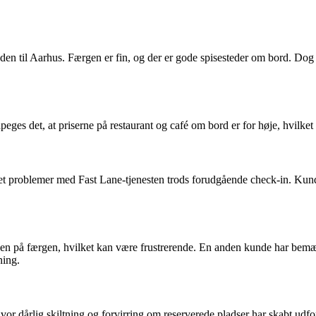
dden til Aarhus. Færgen er fin, og der er gode spisesteder om bord. Dog
es det, at priserne på restaurant og café om bord er for høje, hvilket
et problemer med Fast Lane-tjenesten trods forudgående check-in. Kun
en på færgen, hvilket kan være frustrerende. En anden kunde har bemærk
ning.
hvor dårlig skiltning og forvirring om reserverede pladser har skabt ud