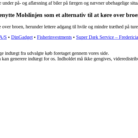
re under på- og aflæsning af biler på færgen og nævner ubehagelige si
ytte Molslinjen som et alternativ til at køre over bro
 over broen, herunder lettere adgang til hvile og mindre træthed på ture
 A/S
•
DinGadget
•
Fisherinvestments
•
Super Dæk Service – Frederici
age indtægt fra udvalgte køb foretaget gennem vores side.
m kan generere indtægt for os. Indholdet må ikke gengives, videredistrib