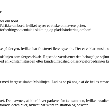
r
eder om bord.
drikke ombord, hvilket rejser et ønske om lavere priser.
orbedringspotentiale i skiltning og pladshåndtering ombord.
e på færgen, hvilket har frustreret flere rejsende. Der er et klart ønske
Molslinjen som færgeselskab. Rejsende værdsætter den behagelige sejlt
Med en konstant stræben efter kundetilfredshed og serviceforbedringer ka
r med færgeselskabet Molslinjen. Lad os se på nogle af de fælles temaer
ket. Det nævnes, at biler bliver parkeret for tæt sammen, hvilket result
orlade deres biler, hvilket har skabt frustration og besvær.