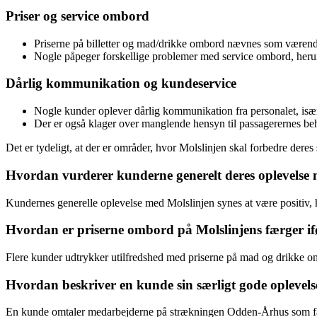
Priser og service ombord
Priserne på billetter og mad/drikke ombord nævnes som værende
Nogle påpeger forskellige problemer med service ombord, herunder
Dårlig kommunikation og kundeservice
Nogle kunder oplever dårlig kommunikation fra personalet, isæ
Der er også klager over manglende hensyn til passagerernes behov 
Det er tydeligt, at der er områder, hvor Molslinjen skal forbedre der
Hvordan vurderer kunderne generelt deres oplevelse
Kundernes generelle oplevelse med Molslinjen synes at være positiv, h
Hvordan er priserne ombord på Molslinjens færger if
Flere kunder udtrykker utilfredshed med priserne på mad og drikke om
Hvordan beskriver en kunde sin særligt gode opleve
En kunde omtaler medarbejderne på strækningen Odden-Århus som fantas