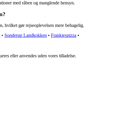
tuationer med råben og manglende hensyn.
en?
n, hvilket gør rejseoplevelsen mere behagelig.
a
•
Sonderup Landkokken
•
Frankiespizza
•
ueres eller anvendes uden vores tilladelse.