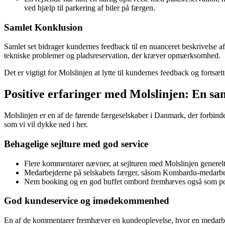
ved hjælp til parkering af biler på færgen.
Samlet Konklusion
Samlet set bidrager kundernes feedback til en nuanceret beskrivelse af
tekniske problemer og pladsreservation, der kræver opmærksomhed.
Det er vigtigt for Molslinjen at lytte til kundernes feedback og fortsæt
Positive erfaringer med Molslinjen: En sam
Molslinjen er en af de førende færgeselskaber i Danmark, der forbind
som vi vil dykke ned i her.
Behagelige sejlture med god service
Flere kommentarer nævner, at sejlturen med Molslinjen generelt
Medarbejderne på selskabets færger, såsom Kombardu-medarbejde
Nem booking og en god buffet ombord fremhæves også som posit
God kundeservice og imødekommenhed
En af de kommentarer fremhæver en kundeoplevelse, hvor en medarbejd