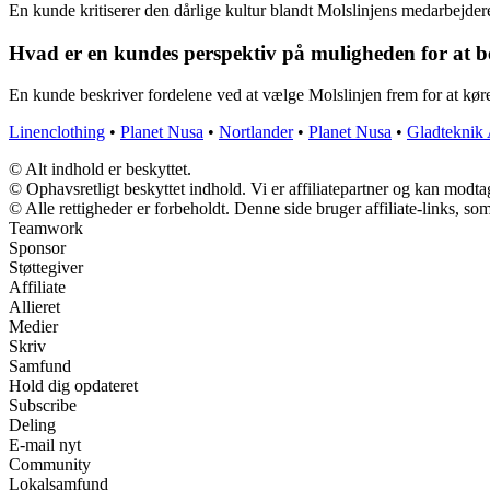
En kunde kritiserer den dårlige kultur blandt Molslinjens medarbejde
Hvad er en kundes perspektiv på muligheden for at ben
En kunde beskriver fordelene ved at vælge Molslinjen frem for at køre
Linenclothing
•
Planet Nusa
•
Nortlander
•
Planet Nusa
•
Gladteknik
© Alt indhold er beskyttet.
© Ophavsretligt beskyttet indhold. Vi er affiliatepartner og kan modt
© Alle rettigheder er forbeholdt. Denne side bruger affiliate-links, so
Teamwork
Sponsor
Støttegiver
Affiliate
Allieret
Medier
Skriv
Samfund
Hold dig opdateret
Subscribe
Deling
E-mail nyt
Community
Lokalsamfund