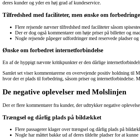
deres kunder og yder en høj grad af kundeservice.
Tilfredshed med faciliteter, men ønske om forbedringe
Flere rejsende nævner tilfredshed med faciliteter såsom spisest
Der er dog også kommentarer om høje priser på billetter og mad/
Nogle rejsende påpeger udfordringer med reservede pladser og f
Ønske om forbedret internetforbindelse
En af de hyppigt nævnte kritikpunkter er den dårlige internetforbindels
Samlet set viser kommentarerne en overvejende positiv holdning til 
hvor der er plads til forbedring, såsom priser og internetforbindelse. 
De negative oplevelser med Molslinjen
Der er flere kommentarer fra kunder, der udtrykker negative oplevelse
Trængsel og dårlig plads på bildækket
Flere passagerer klager over trængsel og dårlig plads på bildæk
Nogle har måttet bakke ud af deres tildelte pladser for at kunne f