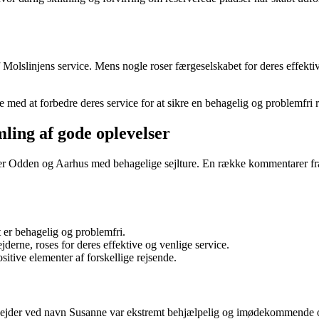
 Molslinjens service. Mens nogle roser færgeselskabet for deres effektiv
te med at forbedre deres service for at sikre en behagelig og problemfri r
ling af gode oplevelser
er Odden og Aarhus med behagelige sejlture. En række kommentarer fra r
 er behagelig og problemfri.
rne, roses for deres effektive og venlige service.
ive elementer af forskellige rejsende.
er ved navn Susanne var ekstremt behjælpelig og imødekommende over f