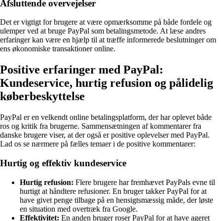
Afsluttende overvejelser
Det er vigtigt for brugere at være opmærksomme på både fordele og
ulemper ved at bruge PayPal som betalingsmetode. At læse andres
erfaringer kan være en hjælp til at træffe informerede beslutninger om
ens økonomiske transaktioner online.
Positive erfaringer med PayPal:
Kundeservice, hurtig refusion og pålidelig
køberbeskyttelse
PayPal er en velkendt online betalingsplatform, der har oplevet både
ros og kritik fra brugerne. Sammensætningen af kommentarer fra
danske brugere viser, at der også er positive oplevelser med PayPal.
Lad os se nærmere på fælles temaer i de positive kommentarer:
Hurtig og effektiv kundeservice
Hurtig refusion:
Flere brugere har fremhævet PayPals evne til
hurtigt at håndtere refusioner. En bruger takker PayPal for at
have givet penge tilbage på en hensigtsmæssig måde, der løste
en situation med overtræk fra Google.
Effektivitet:
En anden bruger roser PayPal for at have ageret