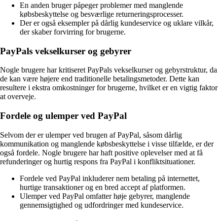
En anden bruger påpeger problemer med manglende
købsbeskyttelse og besværlige returneringsprocesser.
Der er også eksempler på dårlig kundeservice og uklare vilkår,
der skaber forvirring for brugerne.
PayPals vekselkurser og gebyrer
Nogle brugere har kritiseret PayPals vekselkurser og gebyrstruktur, da
de kan være højere end traditionelle betalingsmetoder. Dette kan
resultere i ekstra omkostninger for brugerne, hvilket er en vigtig faktor
at overveje.
Fordele og ulemper ved PayPal
Selvom der er ulemper ved brugen af PayPal, såsom dårlig
kommunikation og manglende købsbeskyttelse i visse tilfælde, er der
også fordele. Nogle brugere har haft positive oplevelser med at få
refunderinger og hurtig respons fra PayPal i konfliktsituationer.
Fordele ved PayPal inkluderer nem betaling på internettet,
hurtige transaktioner og en bred accept af platformen.
Ulemper ved PayPal omfatter høje gebyrer, manglende
gennemsigtighed og udfordringer med kundeservice.