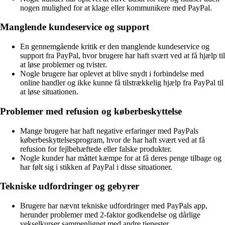
nogen mulighed for at klage eller kommunikere med PayPal.
Manglende kundeservice og support
En gennemgående kritik er den manglende kundeservice og
support fra PayPal, hvor brugere har haft svært ved at få hjælp til
at løse problemer og tvister.
Nogle brugere har oplevet at blive snydt i forbindelse med
online handler og ikke kunne få tilstrækkelig hjælp fra PayPal til
at løse situationen.
Problemer med refusion og køberbeskyttelse
Mange brugere har haft negative erfaringer med PayPals
køberbeskyttelsesprogram, hvor de har haft svært ved at få
refusion for fejlbehæftede eller falske produkter.
Nogle kunder har måttet kæmpe for at få deres penge tilbage og
har følt sig i stikken af PayPal i disse situationer.
Tekniske udfordringer og gebyrer
Brugere har nævnt tekniske udfordringer med PayPals app,
herunder problemer med 2-faktor godkendelse og dårlige
vekselkurser sammenlignet med andre tjenester.