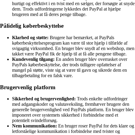
hurtigt og effektivt i en tvist med en sælger, der forsøgte at snyde
dem. Trods udfordringerne lykkedes det PayPal at hjælpe
brugeren med at få deres penge tilbage.
Pålidelig køberbeskyttelse
Klarhed og støtte:
Brugere har bemærket, at PayPals
køberbeskyttelsesprogram kan være til stor hjælp i tilfælde af
svigagtig virksomhed. En bruger blev snydt af en webshop, men
takket være PayPal fik de hjælp til at få alle pengene tilbage.
Kundevenlig tilgang:
En anden bruger blev overrasket over
PayPals køberbeskyttelse, der trods tidligere opfattelser af
mangel på støtte, viste sig at være til gavn og sikrede dem en
tilbagebetaling for en falsk vare.
Brugervenlig platform
Sikkerhed og brugervenlighed:
Trods enkelte udfordringer
med adgangskoder og valutaveksling, fremhæver brugere den
generelle brugervenlighed ved PayPals platform. En bruger blev
imponeret over systemets sikkerhed i forbindelse med et
potentielt svindelforsøg.
Nem kommunikation:
En bruger roser PayPal for dets klare og
letforståelige kommunikation i forbindelse med tvister og