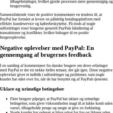
tilbagebetalinger, hvilket gjorde processen mere gennemsigtig og
brugervenlig.
Sammenfattende viser de positive kommentarer en tendens til, at
PayPal har formået at levere en pålidelig betalingsplatform med
effektiv kundeservice og køberbeskyttelse. På trods af nogle
udfordringer roser brugerne generelt PayPals håndtering af
transaktioner og konflikter, hvilket bidrager til en positiv
brugeroplevelse.
Negative oplevelser med PayPal: En
gennemgang af brugernes feedback
I en samling af kommentarer fra danske brugere om deres erfaringer
med PayPal er der en række fælles temaer, der går igen. Disse negative
oplevelser giver et indblik i udfordringer og problemer, som nogle
kunder har stået over for, når de har benyttet sig af PayPals tjenester.
Uklare og urimelige betingelser
Flere brugere påpeger, at PayPal har uklare og urimelige
betingelser, som giver virksomheden magt til at lukke konti uden
varsel, tilbageholde penge og nægte at give en forklaring.
Nogle kunder har oplevet at blive udsat for fup og fiduser uden