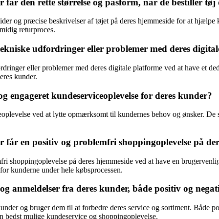
r den rette størrelse og pasform, når de bestiller tøj
der og præcise beskrivelser af tøjet på deres hjemmeside for at hjælpe 
midig returproces.
niske udfordringer eller problemer med deres digital
rdringer eller problemer med deres digitale platforme ved at have et d
deres kunder.
g engageret kundeserviceoplevelse for deres kunder?
evelse ved at lytte opmærksomt til kundernes behov og ønsker. De stræb
får en positiv og problemfri shoppingoplevelse på de
ri shoppingoplevelse på deres hjemmeside ved at have en brugervenlig i
 for kunderne under hele købsprocessen.
 anmeldelser fra deres kunder, både positiv og negat
er og bruger dem til at forbedre deres service og sortiment. Både posi
den bedst mulige kundeservice og shoppingoplevelse.