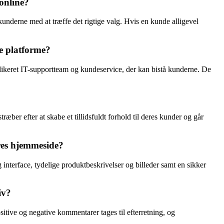
 online?
kunderne med at træffe det rigtige valg. Hvis en kunde alligevel
e platforme?
edikeret IT-supportteam og kundeservice, der kan bistå kunderne. De
er efter at skabe et tillidsfuldt forhold til deres kunder og går
res hjemmeside?
nterface, tydelige produktbeskrivelser og billeder samt en sikker
iv?
tive og negative kommentarer tages til efterretning, og