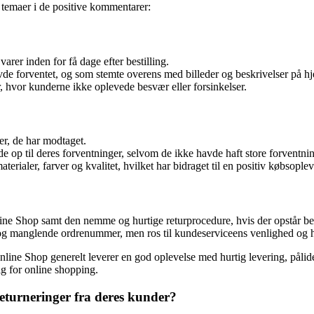
s temaer i de positive kommentarer:
arer inden for få dage efter bestilling.
vde forventet, og som stemte overens med billeder og beskrivelser på 
r, hvor kunderne ikke oplevede besvær eller forsinkelser.
er, de har modtaget.
de op til deres forventninger, selvom de ikke havde haft store forventni
erialer, farver og kvalitet, hvilket har bidraget til en positiv købsoplev
 Shop samt den nemme og hurtige returprocedure, hvis der opstår beh
 og manglende ordrenummer, men ros til kundeserviceens venlighed og
ne Shop generelt leverer en god oplevelse med hurtig levering, pålide
lg for online shopping.
turneringer fra deres kunder?