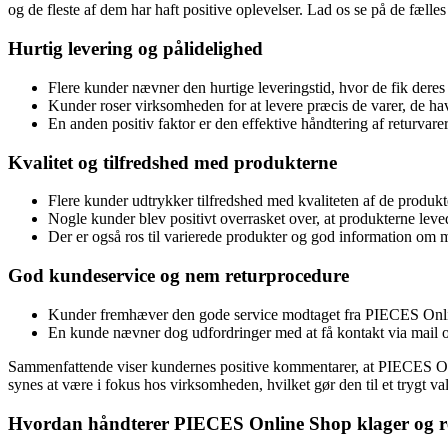
og de fleste af dem har haft positive oplevelser. Lad os se på de fælle
Hurtig levering og pålidelighed
Flere kunder nævner den hurtige leveringstid, hvor de fik deres v
Kunder roser virksomheden for at levere præcis de varer, de ha
En anden positiv faktor er den effektive håndtering af returvare
Kvalitet og tilfredshed med produkterne
Flere kunder udtrykker tilfredshed med kvaliteten af de produkt
Nogle kunder blev positivt overrasket over, at produkterne leve
Der er også ros til varierede produkter og god information om mat
God kundeservice og nem returprocedure
Kunder fremhæver den gode service modtaget fra PIECES Online
En kunde nævner dog udfordringer med at få kontakt via mail
Sammenfattende viser kundernes positive kommentarer, at PIECES Onli
synes at være i fokus hos virksomheden, hvilket gør den til et trygt va
Hvordan håndterer PIECES Online Shop klager og re