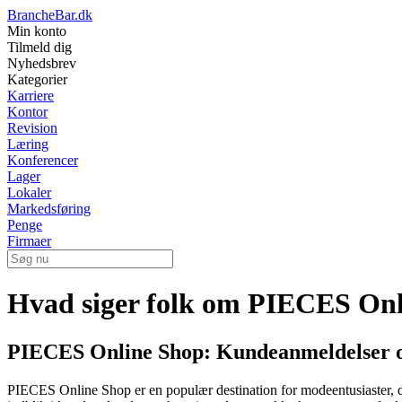
BrancheBar.dk
Min konto
Tilmeld dig
Nyhedsbrev
Kategorier
Karriere
Kontor
Revision
Læring
Konferencer
Lager
Lokaler
Markedsføring
Penge
Firmaer
Hvad siger folk om PIECES On
PIECES Online Shop: Kundeanmeldelser 
PIECES Online Shop er en populær destination for modeentusiaster, der