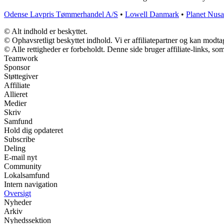
Odense Lavpris Tømmerhandel A/S
•
Lowell Danmark
•
Planet Nusa
© Alt indhold er beskyttet.
© Ophavsretligt beskyttet indhold. Vi er affiliatepartner og kan modt
© Alle rettigheder er forbeholdt. Denne side bruger affiliate-links, so
Teamwork
Sponsor
Støttegiver
Affiliate
Allieret
Medier
Skriv
Samfund
Hold dig opdateret
Subscribe
Deling
E-mail nyt
Community
Lokalsamfund
Intern navigation
Oversigt
Nyheder
Arkiv
Nyhedssektion