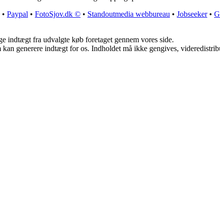
•
Paypal
•
FotoSjov.dk ©
•
Standoutmedia webbureau
•
Jobseeker
•
G
age indtægt fra udvalgte køb foretaget gennem vores side.
m kan generere indtægt for os. Indholdet må ikke gengives, videredistrib