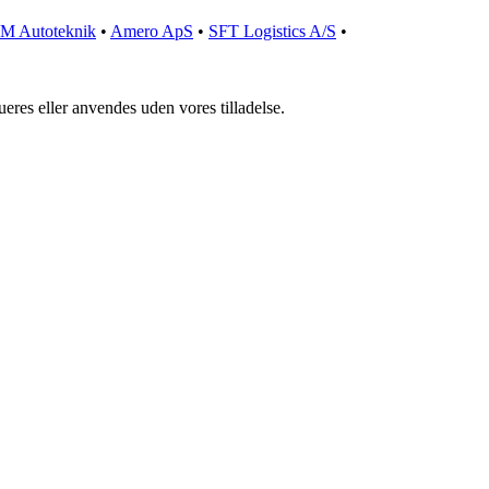
M Autoteknik
•
Amero ApS
•
SFT Logistics A/S
•
ueres eller anvendes uden vores tilladelse.