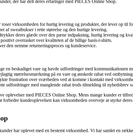
kunder, der har delt deres erfaringer med PIECES Online Shop.
roser virksomheden for hurtig levering og produkter, der lever op til f
af sweatbukser i rette størrelse og den hurtige levering.
rykker deres glæde over den pæne indpakning, hurtig levering og kvali
sitivt overrasket over kvaliteten af de billige basis-t-shirts.
er den nemme returneringsproces og kundeservice.
ge en beskadiget vare og havde udfordringer med kommunikationen 
lagtig størrelsesmærkning på en vare og ønskede rabat ved ombytning
kte frustration over sværheden ved at komme i kontakt med virksomhe
e udfordringer med manglende rabat trods tilmelding til nyhedsbrev 
tive oplevelser med PIECES Online Shop. Mens mange kunder er tilfreds
For at forbedre kundeoplevelsen kan virksomheden overveje at styrke der
hop
dre kunder har oplevet med en bestemt virksomhed. Vi har samlet en ræ