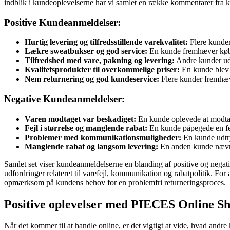
indblik i kundeoplevelserne har vi samlet en række kommentarer fra 
Positive Kundeanmeldelser:
Hurtig levering og tilfredsstillende varekvalitet:
Flere kunder 
Lækre sweatbukser og god service:
En kunde fremhæver købet 
Tilfredshed med vare, pakning og levering:
Andre kunder udt
Kvalitetsprodukter til overkommelige priser:
En kunde blev po
Nem returnering og god kundeservice:
Flere kunder fremhæv
Negative Kundeanmeldelser:
Varen modtaget var beskadiget:
En kunde oplevede at modta
Fejl i størrelse og manglende rabat:
En kunde påpegede en fej
Problemer med kommunikationsmuligheder:
En kunde udtry
Manglende rabat og langsom levering:
En anden kunde nævnt
Samlet set viser kundeanmeldelserne en blanding af positive og nega
udfordringer relateret til varefejl, kommunikation og rabatpolitik. 
opmærksom på kundens behov for en problemfri returneringsproces.
Positive oplevelser med PIECES Online S
Når det kommer til at handle online, er det vigtigt at vide, hvad an