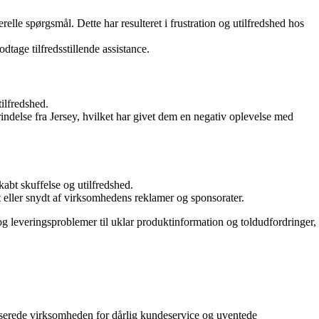
le spørgsmål. Dette har resulteret i frustration og utilfredshed hos
tage tilfredsstillende assistance.
tilfredshed.
ndelse fra Jersey, hvilket har givet dem en negativ oplevelse med
abt skuffelse og utilfredshed.
 eller snydt af virksomhedens reklamer og sponsorater.
og leveringsproblemer til uklar produktinformation og toldudfordringer,
serede virksomheden for dårlig kundeservice og uventede