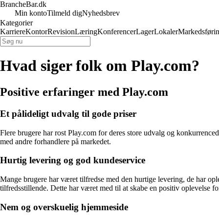
BrancheBar.dk
Min konto
Tilmeld dig
Nyhedsbrev
Kategorier
Karriere
Kontor
Revision
Læring
Konferencer
Lager
Lokaler
Markedsføri
Hvad siger folk om Play.com?
Positive erfaringer med Play.com
Et pålideligt udvalg til gode priser
Flere brugere har rost Play.com for deres store udvalg og konkurrenced
med andre forhandlere på markedet.
Hurtig levering og god kundeservice
Mange brugere har været tilfredse med den hurtige levering, de har op
tilfredsstillende. Dette har været med til at skabe en positiv oplevelse fo
Nem og overskuelig hjemmeside