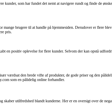
e kunder, som har fundet det nemt at navigere rundt og finde de ønsked
for mange brugere til at handle på hjemmesiden. Derudover er flere bleve
re pris.
abt en positiv oplevelse for flere kunder. Selvom der kan opstå udfor
, især værdsat den brede vifte af produkter, de gode priser og den påli
ay.com som en pålidelig online forhandler.
g skaber utilfredshed blandt kunderne. Her er en oversigt over de negat