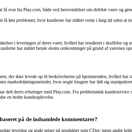
få svar fra Play.com, både ved henvendelser om defekte varer og generel
 få løst problemer, hvor kunderne har måttet vente i lang tid uden at mod
elser i leveringen af deres varer, hvilket har resulteret i skuffelse og u
nderne har måttet betale ekstra omkostninger på grund af varernes opri
er, der ikke levede op til beskrivelserne på hjemmesiden, hvilket har sk
oms markedsføringsmetoder, hvor nogle brugere har følt sig manipuleret
 har delt deres erfaringer med Play.com. Fra problematisk kundeservice 
skabe en bedre kundeoplevelse.
aseret på de indsamlede kommentarer?
tige levering og gode priser på produkter som CDer, mens andre kriti