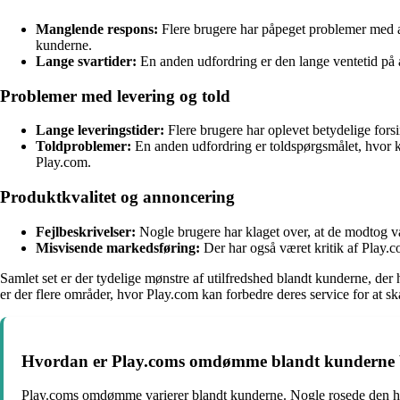
Manglende respons:
Flere brugere har påpeget problemer med at 
kunderne.
Lange svartider:
En anden udfordring er den lange ventetid på at
Problemer med levering og told
Lange leveringstider:
Flere brugere har oplevet betydelige forsink
Toldproblemer:
En anden udfordring er toldspørgsmålet, hvor ku
Play.com.
Produktkvalitet og annoncering
Fejlbeskrivelser:
Nogle brugere har klaget over, at de modtog var
Misvisende markedsføring:
Der har også været kritik af Play.c
Samlet set er der tydelige mønstre af utilfredshed blandt kunderne, der
er der flere områder, hvor Play.com kan forbedre deres service for at 
Hvordan er Play.coms omdømme blandt kunderne b
Play.coms omdømme varierer blandt kunderne. Nogle rosede den hur