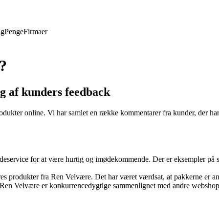
ng
Penge
Firmaer
?
g af kunders feedback
produkter online. Vi har samlet en række kommentarer fra kunder, der h
eservice for at være hurtig og imødekommende. Der er eksempler på situ
es produkter fra Ren Velvære. Det har været værdsat, at pakkerne er an
en Velvære er konkurrencedygtige sammenlignet med andre webshops. Det