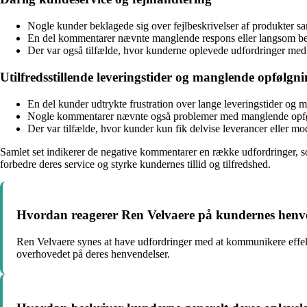
Nogle kunder beklagede sig over fejlbeskrivelser af produkter s
En del kommentarer nævnte manglende respons eller langsom beha
Der var også tilfælde, hvor kunderne oplevede udfordringer med at 
Utilfredsstillende leveringstider og manglende opfølgn
En del kunder udtrykte frustration over lange leveringstider og 
Nogle kommentarer nævnte også problemer med manglende opfølgni
Der var tilfælde, hvor kunder kun fik delvise leverancer eller mo
Samlet set indikerer de negative kommentarer en række udfordringer, s
forbedre deres service og styrke kundernes tillid og tilfredshed.
Hvordan reagerer Ren Velvaere på kundernes henve
Ren Velvaere synes at have udfordringer med at kommunikere effekti
overhovedet på deres henvendelser.