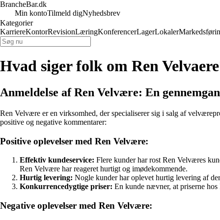
BrancheBar.dk
Min konto
Tilmeld dig
Nyhedsbrev
Kategorier
Karriere
Kontor
Revision
Læring
Konferencer
Lager
Lokaler
Markedsføri
Hvad siger folk om Ren Velvaere
Anmeldelse af Ren Velvære: En gennemgan
Ren Velvære er en virksomhed, der specialiserer sig i salg af velvære
positive og negative kommentarer:
Positive oplevelser med Ren Velvære:
Effektiv kundeservice:
Flere kunder har rost Ren Velværes kund
Ren Velvære har reageret hurtigt og imødekommende.
Hurtig levering:
Nogle kunder har oplevet hurtig levering af der
Konkurrencedygtige priser:
En kunde nævner, at priserne hos R
Negative oplevelser med Ren Velvære: