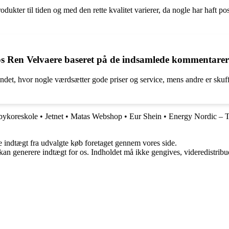
dukter til tiden og med den rette kvalitet varierer, da nogle har haft po
hos Ren Velvaere baseret på de indsamlede kommentare
andet, hvor nogle værdsætter gode priser og service, mens andre er sku
bykoreskole
•
Jetnet
•
Matas Webshop
•
Eur Shein
•
Energy Nordic – Ti
e indtægt fra udvalgte køb foretaget gennem vores side.
 kan generere indtægt for os. Indholdet må ikke gengives, videredistribue