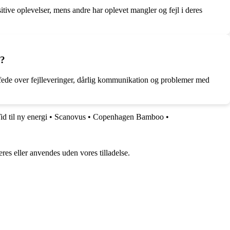
sitive oplevelser, mens andre har oplevet mangler og fejl i deres
r?
ffede over fejlleveringer, dårlig kommunikation og problemer med
d til ny energi
•
Scanovus
•
Copenhagen Bamboo
•
res eller anvendes uden vores tilladelse.