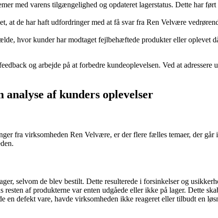
mer med varens tilgængelighed og opdateret lagerstatus. Dette har ført ti
 at de har haft udfordringer med at få svar fra Ren Velvære vedrørende 
fælde, hvor kunder har modtaget fejlbehæftede produkter eller oplevet 
 feedback og arbejde på at forbedre kundeoplevelsen. Ved at adressere 
analyse af kunders oplevelser
r fra virksomheden Ren Velvære, er der flere fælles temaer, der går ige
eden.
er, selvom de blev bestilt. Dette resulterede i forsinkelser og usikker
 resten af produkterne var enten udgåede eller ikke på lager. Dette skabt
en defekt vare, havde virksomheden ikke reageret eller tilbudt en løsn