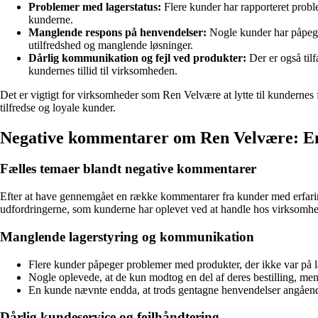
Problemer med lagerstatus:
Flere kunder har rapporteret proble
kunderne.
Manglende respons på henvendelser:
Nogle kunder har påpeget,
utilfredshed og manglende løsninger.
Dårlig kommunikation og fejl ved produkter:
Der er også til
kundernes tillid til virksomheden.
Det er vigtigt for virksomheder som Ren Velvære at lytte til kundernes
tilfredse og loyale kunder.
Negative kommentarer om Ren Velvære: En 
Fælles temaer blandt negative kommentarer
Efter at have gennemgået en række kommentarer fra kunder med erfaringe
udfordringerne, som kunderne har oplevet ved at handle hos virksomh
Manglende lagerstyring og kommunikation
Flere kunder påpeger problemer med produkter, der ikke var på lag
Nogle oplevede, at de kun modtog en del af deres bestilling, mens
En kunde nævnte endda, at trods gentagne henvendelser angående 
Dårlig kundeservice og fejlhåndtering