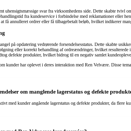
amt uhensigtsmæssige svar fra virksomhedens side. Dette skabte tvivl 
ndlingstid fra kundeservice i forbindelse med reklamationer eller hen
få annulleret ordrer eller få tilbagebetalt beløb, hvilket indikerer man
ing
mangel på opdatering vedrørende forsendelsesstatus. Dette skabte usikk
ng eller korrekt behandling af ordreændringer, hvilket resulterede i 
dtog defekte produkter, hvilket bidrog til en negativ samlet kundeopleve
om kunder har oplevet i deres interaktion med Ren Velvære. Disse tema
ndelser om manglende lagerstatus og defekte produkt
vt med kunder angående lagerstatus og defekte produkter, da flere kund