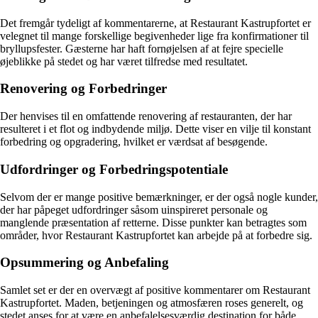
Det fremgår tydeligt af kommentarerne, at Restaurant Kastrupfortet er
velegnet til mange forskellige begivenheder lige fra konfirmationer til
bryllupsfester. Gæsterne har haft fornøjelsen af at fejre specielle
øjeblikke på stedet og har været tilfredse med resultatet.
Renovering og Forbedringer
Der henvises til en omfattende renovering af restauranten, der har
resulteret i et flot og indbydende miljø. Dette viser en vilje til konstant
forbedring og opgradering, hvilket er værdsat af besøgende.
Udfordringer og Forbedringspotentiale
Selvom der er mange positive bemærkninger, er der også nogle kunder,
der har påpeget udfordringer såsom uinspireret personale og
manglende præsentation af retterne. Disse punkter kan betragtes som
områder, hvor Restaurant Kastrupfortet kan arbejde på at forbedre sig.
Opsummering og Anbefaling
Samlet set er der en overvægt af positive kommentarer om Restaurant
Kastrupfortet. Maden, betjeningen og atmosfæren roses generelt, og
stedet anses for at være en anbefalelsesværdig destination for både