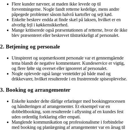
Flere kunder nævner, at maden ikke levede op til
forventningerne. Nogle fandt retterne kedelige, mens andre
påpegede problemer såsom halvrå kartofler og sejt kød.
Enkelte beskrev endda at finde skæl på laksen, hvilket er en
alvorlig fejl i køkkensikkerhed.
Mange kritiserede også præsentationen af retterne, hvor de ikke
blev præsenteret eller beskrevet tilstrækkeligt af personalet.
2. Betjening og personale
Uinspireret og uopmærksomt personale var et gennemgående
tema blandt de negative kommentarer. Kundeservice er vigtig,
og flere følte sig overset eller ignoreret af personalet.
Nogle oplevede også lange ventetider på både mad og
drikkevarer, hvilket resulterede i en frustrerende spiseoplevelse.
3. Booking og arrangementer
Enkelte kunder delte dårlige erfaringer med bookingprocessen
og håndteringen af arrangementer. Et eksempel var en
dobbeltbooking, som resulterede i aflysning af en kundes fest
uden ordentlig forklaring eller empati.
Manglende kommunikation og professionalisme i forbindelse
med booking og planlægning af arrangementer var en årsag til