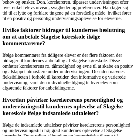
behov og ønsker. Don, kørelæreren, tilpasser undervisningen efter
hver enkelt elevs niveau, svagheder og præferencer. Han tager sig
tid til at lytte og forklare tingene på en forståelig måde, hvilket fører
til en positiv og personlig undervisningsoplevelse for eleverne.
Hvilke faktorer bidrager til kundernes beslutning
om at anbefale Slagelse køreskole ifølge
kommentarerne?
Ifølge kommentarer fra tidligere elever er der flere faktorer, der
bidrager til kundernes anbefaling af Slagelse køreskole. Disse
omfatter kørelærerens ro, tålmodighed og evne til at skabe en positiv
og afslappet atmosfære under undervisningen. Desuden nævnes
fleksibiliteten i forhold til køretider, den informative og varierede
undervisning, samt den individuelle tilgang til hver elev som
afgørende faktorer for anbefalingerne.
Hvordan påvirker kørelærerens personlighed og
undervisningsstil kundernes oplevelse af Slagelse
køreskole ifølge indsamlede udtalelser?
Ifølge de indsamlede udtalelser påvirker kørelærerens personlighed
og undervisningsstil i høj grad kundernes oplevelse af Slagelse
køreskole. Dons rolige, tålmodige og humoristiske tilgang til