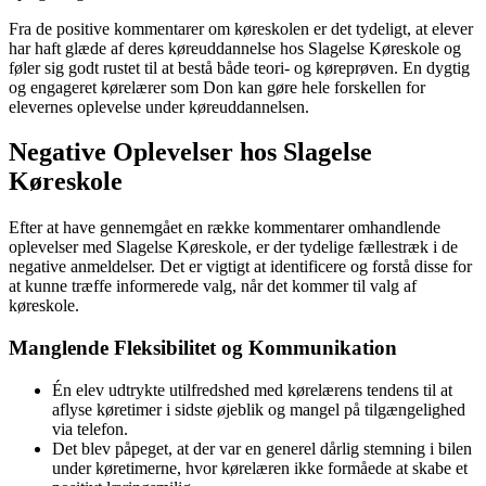
Fra de positive kommentarer om køreskolen er det tydeligt, at elever
har haft glæde af deres køreuddannelse hos Slagelse Køreskole og
føler sig godt rustet til at bestå både teori- og køreprøven. En dygtig
og engageret kørelærer som Don kan gøre hele forskellen for
elevernes oplevelse under køreuddannelsen.
Negative Oplevelser hos Slagelse
Køreskole
Efter at have gennemgået en række kommentarer omhandlende
oplevelser med Slagelse Køreskole, er der tydelige fællestræk i de
negative anmeldelser. Det er vigtigt at identificere og forstå disse for
at kunne træffe informerede valg, når det kommer til valg af
køreskole.
Manglende Fleksibilitet og Kommunikation
Én elev udtrykte utilfredshed med kørelærens tendens til at
aflyse køretimer i sidste øjeblik og mangel på tilgængelighed
via telefon.
Det blev påpeget, at der var en generel dårlig stemning i bilen
under køretimerne, hvor kørelæren ikke formåede at skabe et