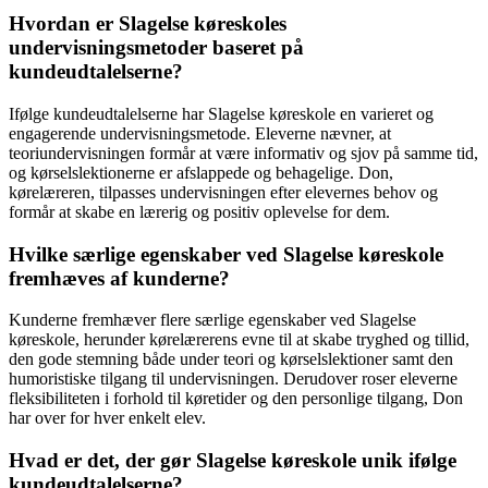
Hvordan er Slagelse køreskoles
undervisningsmetoder baseret på
kundeudtalelserne?
Ifølge kundeudtalelserne har Slagelse køreskole en varieret og
engagerende undervisningsmetode. Eleverne nævner, at
teoriundervisningen formår at være informativ og sjov på samme tid,
og kørselslektionerne er afslappede og behagelige. Don,
kørelæreren, tilpasses undervisningen efter elevernes behov og
formår at skabe en lærerig og positiv oplevelse for dem.
Hvilke særlige egenskaber ved Slagelse køreskole
fremhæves af kunderne?
Kunderne fremhæver flere særlige egenskaber ved Slagelse
køreskole, herunder kørelærerens evne til at skabe tryghed og tillid,
den gode stemning både under teori og kørselslektioner samt den
humoristiske tilgang til undervisningen. Derudover roser eleverne
fleksibiliteten i forhold til køretider og den personlige tilgang, Don
har over for hver enkelt elev.
Hvad er det, der gør Slagelse køreskole unik ifølge
kundeudtalelserne?