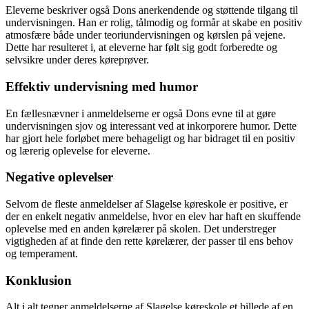
Eleverne beskriver også Dons anerkendende og støttende tilgang til
undervisningen. Han er rolig, tålmodig og formår at skabe en positiv
atmosfære både under teoriundervisningen og kørslen på vejene.
Dette har resulteret i, at eleverne har følt sig godt forberedte og
selvsikre under deres køreprøver.
Effektiv undervisning med humor
En fællesnævner i anmeldelserne er også Dons evne til at gøre
undervisningen sjov og interessant ved at inkorporere humor. Dette
har gjort hele forløbet mere behageligt og har bidraget til en positiv
og lærerig oplevelse for eleverne.
Negative oplevelser
Selvom de fleste anmeldelser af Slagelse køreskole er positive, er
der en enkelt negativ anmeldelse, hvor en elev har haft en skuffende
oplevelse med en anden kørelærer på skolen. Det understreger
vigtigheden af at finde den rette kørelærer, der passer til ens behov
og temperament.
Konklusion
Alt i alt tegner anmeldelserne af Slagelse køreskole et billede af en