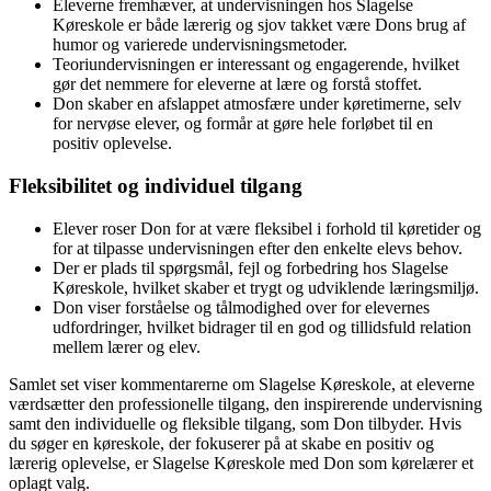
Eleverne fremhæver, at undervisningen hos Slagelse
Køreskole er både lærerig og sjov takket være Dons brug af
humor og varierede undervisningsmetoder.
Teoriundervisningen er interessant og engagerende, hvilket
gør det nemmere for eleverne at lære og forstå stoffet.
Don skaber en afslappet atmosfære under køretimerne, selv
for nervøse elever, og formår at gøre hele forløbet til en
positiv oplevelse.
Fleksibilitet og individuel tilgang
Elever roser Don for at være fleksibel i forhold til køretider og
for at tilpasse undervisningen efter den enkelte elevs behov.
Der er plads til spørgsmål, fejl og forbedring hos Slagelse
Køreskole, hvilket skaber et trygt og udviklende læringsmiljø.
Don viser forståelse og tålmodighed over for elevernes
udfordringer, hvilket bidrager til en god og tillidsfuld relation
mellem lærer og elev.
Samlet set viser kommentarerne om Slagelse Køreskole, at eleverne
værdsætter den professionelle tilgang, den inspirerende undervisning
samt den individuelle og fleksible tilgang, som Don tilbyder. Hvis
du søger en køreskole, der fokuserer på at skabe en positiv og
lærerig oplevelse, er Slagelse Køreskole med Don som kørelærer et
oplagt valg.