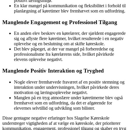
positivt læringsmiljø.
En klar mangel på kommunikation og fleksibilitet i forhold til
planlægning af køretimer blev fremhævet som en udfordring.
Manglende Engagement og Professionel Tilgang
En anden elev beskrev en kørelærer, der sjældent engagerede
sig og aflyste flere køretimer, hvilket resulterede i en negativ
oplevelse og en beslutning om at skifte køreskole.
Det blev påpeget, at der var mangel på forberedelse og
professionalisme fra kørelærens side, hvilket påvirkede
elevens oplevelse negativt.
Manglende Positiv Interaktion og Tryghed
Nogle elever fremhævede fraværet af en positiv stemning og
interaktion under undervisningen, hvilket påvirkede deres
motivation og læringsoplevelse negativt.
Manglen på en tryg atmosfære under køretimerne blev også
fremhævet som en udfordring, da det er afgørende for
elevernes selvtillid og udvikling som bilister.
Disse gentagne negative erfaringer hos Slagelse Køreskole
understreger vigtigheden af at vælge en køreskole, der prioriterer
kommunikation, engagement, professionel tilgang og skaber en tryg