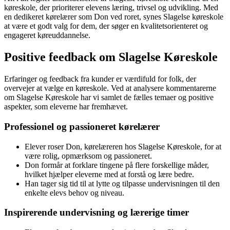
køreskole, der prioriterer elevens læring, trivsel og udvikling. Med
en dedikeret kørelærer som Don ved roret, synes Slagelse køreskole
at være et godt valg for dem, der søger en kvalitetsorienteret og
engageret køreuddannelse.
Positive feedback om Slagelse Køreskole
Erfaringer og feedback fra kunder er værdifuld for folk, der
overvejer at vælge en køreskole. Ved at analysere kommentarerne
om Slagelse Køreskole har vi samlet de fælles temaer og positive
aspekter, som eleverne har fremhævet.
Professionel og passioneret kørelærer
Elever roser Don, kørelæreren hos Slagelse Køreskole, for at
være rolig, opmærksom og passioneret.
Don formår at forklare tingene på flere forskellige måder,
hvilket hjælper eleverne med at forstå og lære bedre.
Han tager sig tid til at lytte og tilpasse undervisningen til den
enkelte elevs behov og niveau.
Inspirerende undervisning og lærerige timer