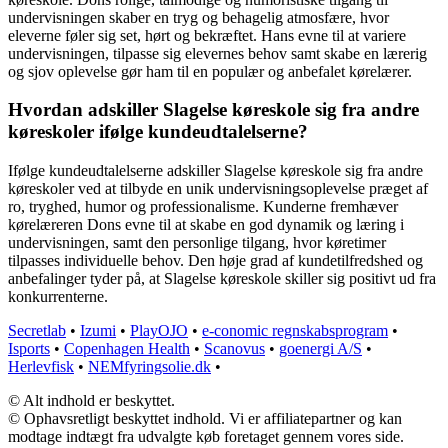
undervisningen skaber en tryg og behagelig atmosfære, hvor
eleverne føler sig set, hørt og bekræftet. Hans evne til at variere
undervisningen, tilpasse sig elevernes behov samt skabe en lærerig
og sjov oplevelse gør ham til en populær og anbefalet kørelærer.
Hvordan adskiller Slagelse køreskole sig fra andre
køreskoler ifølge kundeudtalelserne?
Ifølge kundeudtalelserne adskiller Slagelse køreskole sig fra andre
køreskoler ved at tilbyde en unik undervisningsoplevelse præget af
ro, tryghed, humor og professionalisme. Kunderne fremhæver
kørelæreren Dons evne til at skabe en god dynamik og læring i
undervisningen, samt den personlige tilgang, hvor køretimer
tilpasses individuelle behov. Den høje grad af kundetilfredshed og
anbefalinger tyder på, at Slagelse køreskole skiller sig positivt ud fra
konkurrenterne.
Secretlab
•
Izumi
•
PlayOJO
•
e-conomic regnskabsprogram
•
Isports
•
Copenhagen Health
•
Scanovus
•
goenergi A/S
•
Herlevfisk
•
NEMfyringsolie.dk
•
© Alt indhold er beskyttet.
© Ophavsretligt beskyttet indhold. Vi er affiliatepartner og kan
modtage indtægt fra udvalgte køb foretaget gennem vores side.