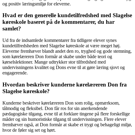
og positiv læringsmiljø for eleverne.
Hvad er den generelle kundetilfredshed med Slagelse
køreskole baseret på de kommentarer, du har
samlet?
Ud fra de indsamlede kommentarer fra tidligere elever synes
kundetilfredsheden med Slagelse køreskole at være meget høj.
Eleverne fremhæver blandt andet den ro, tryghed og gode stemning,
som kørelæreren Don formår at skabe under både teori og
kørselslektioner. Mange udtrykker stor tilfredshed med
undervisningens kvalitet og Dons evne til at gøre læring sjovt og
engagerende.
Hvordan beskriver kunderne kørelæreren Don fra
Slagelse køreskole?
Kunderne beskriver kørelæreren Don som rolig, opmærksom,
tålmodig og fleksibel. Don får ros for sin anerkendende
pædagogiske tilgang, evne til at forklare tingene på flere forskellige
måder og sin humoristiske tilgang til undervisningen. Flere elever
fremhæver også, at Don formår at skabe et trygt og behageligt miljø,
hvor de føler sig set og hørt.