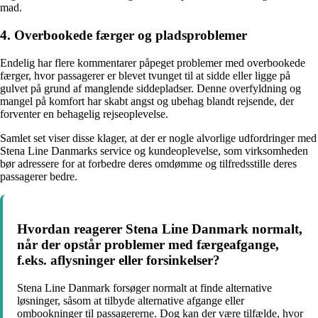
mad.
4. Overbookede færger og pladsproblemer
Endelig har flere kommentarer påpeget problemer med overbookede
færger, hvor passagerer er blevet tvunget til at sidde eller ligge på
gulvet på grund af manglende siddepladser. Denne overfyldning og
mangel på komfort har skabt angst og ubehag blandt rejsende, der
forventer en behagelig rejseoplevelse.
Samlet set viser disse klager, at der er nogle alvorlige udfordringer med
Stena Line Danmarks service og kundeoplevelse, som virksomheden
bør adressere for at forbedre deres omdømme og tilfredsstille deres
passagerer bedre.
Hvordan reagerer Stena Line Danmark normalt,
når der opstår problemer med færgeafgange,
f.eks. aflysninger eller forsinkelser?
Stena Line Danmark forsøger normalt at finde alternative
løsninger, såsom at tilbyde alternative afgange eller
ombookninger til passagererne. Dog kan der være tilfælde, hvor