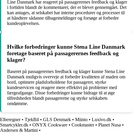
Line Danmark har reageret på passagerernes feedback og klager
i fortiden blandt de kommentarer, der er blevet gennemgået. Det
kan antages, at selskabet har interne procedurer og processer til
at håndtere sådanne tilbagemeldinger og forsøge at forbedre
kundeoplevelsen.
Hvilke forbedringer kunne Stena Line Danmark
foretage baseret på passagerernes feedback og
klager?
Baseret på passagerernes feedback og klager kunne Stena Line
Danmark muligvis overveje at forbedre kvaliteten af maden om
bord, optimere pladsforholdene for passagerer, styrke
kundeservicen og reagere mere effektivt på problemer med
færgeafgange. Disse forbedringer kunne bidrage til at øge
tilfredsheden blandt passagererne og styrke selskabets
omdømme.
Elberegner
•
TjekBil
•
GLS Denmark
•
Miinto
•
Luxivo.dk
•
Smartcykler.dk
•
ONYX Cookware
•
Cookmaster
•
Planet Nusa
•
Andersen & Martini
•