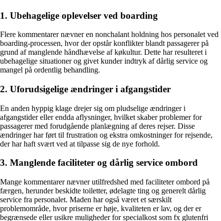
1. Ubehagelige oplevelser ved boarding
Flere kommentarer nævner en nonchalant holdning hos personalet ved
boarding-processen, hvor der opstår konflikter blandt passagerer på
grund af manglende håndhævelse af køkultur. Dette har resulteret i
ubehagelige situationer og givet kunder indtryk af dårlig service og
mangel på ordentlig behandling.
2. Uforudsigelige ændringer i afgangstider
En anden hyppig klage drejer sig om pludselige ændringer i
afgangstider eller endda aflysninger, hvilket skaber problemer for
passagerer med forudgående planlægning af deres rejser. Disse
ændringer har ført til frustration og ekstra omkostninger for rejsende,
der har haft svært ved at tilpasse sig de nye forhold.
3. Manglende faciliteter og dårlig service ombord
Mange kommentarer nævner utilfredshed med faciliteter ombord på
færgen, herunder beskidte toiletter, ødelagte ting og generelt dårlig
service fra personalet. Maden har også været et særskilt
problemområde, hvor priserne er høje, kvaliteten er lav, og der er
begrænsede eller usikre muligheder for specialkost som fx glutenfri