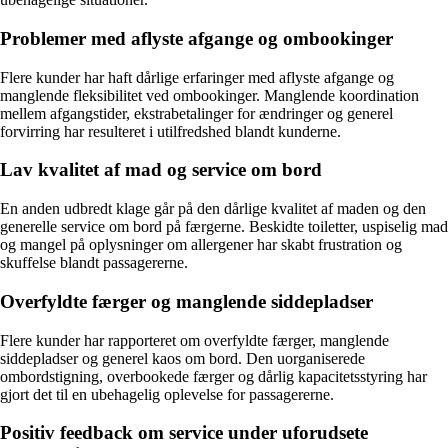
Problemer med aflyste afgange og ombookinger
Flere kunder har haft dårlige erfaringer med aflyste afgange og
manglende fleksibilitet ved ombookinger. Manglende koordination
mellem afgangstider, ekstrabetalinger for ændringer og generel
forvirring har resulteret i utilfredshed blandt kunderne.
Lav kvalitet af mad og service om bord
En anden udbredt klage går på den dårlige kvalitet af maden og den
generelle service om bord på færgerne. Beskidte toiletter, uspiselig mad
og mangel på oplysninger om allergener har skabt frustration og
skuffelse blandt passagererne.
Overfyldte færger og manglende siddepladser
Flere kunder har rapporteret om overfyldte færger, manglende
siddepladser og generel kaos om bord. Den uorganiserede
ombordstigning, overbookede færger og dårlig kapacitetsstyring har
gjort det til en ubehagelig oplevelse for passagererne.
Positiv feedback om service under uforudsete