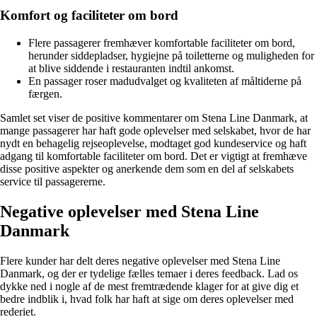
Komfort og faciliteter om bord
Flere passagerer fremhæver komfortable faciliteter om bord,
herunder siddepladser, hygiejne på toiletterne og muligheden for
at blive siddende i restauranten indtil ankomst.
En passager roser madudvalget og kvaliteten af måltiderne på
færgen.
Samlet set viser de positive kommentarer om Stena Line Danmark, at
mange passagerer har haft gode oplevelser med selskabet, hvor de har
nydt en behagelig rejseoplevelse, modtaget god kundeservice og haft
adgang til komfortable faciliteter om bord. Det er vigtigt at fremhæve
disse positive aspekter og anerkende dem som en del af selskabets
service til passagererne.
Negative oplevelser med Stena Line
Danmark
Flere kunder har delt deres negative oplevelser med Stena Line
Danmark, og der er tydelige fælles temaer i deres feedback. Lad os
dykke ned i nogle af de mest fremtrædende klager for at give dig et
bedre indblik i, hvad folk har haft at sige om deres oplevelser med
rederiet.