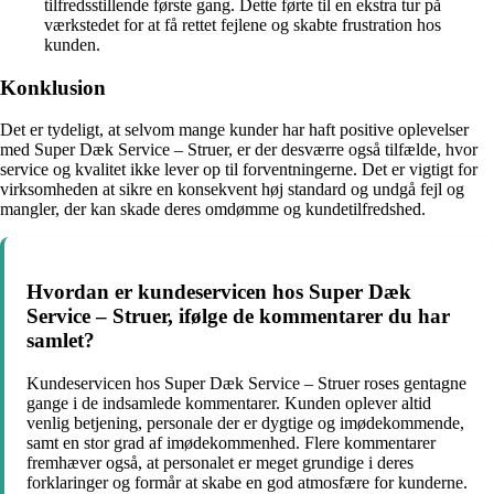
tilfredsstillende første gang. Dette førte til en ekstra tur på
værkstedet for at få rettet fejlene og skabte frustration hos
kunden.
Konklusion
Det er tydeligt, at selvom mange kunder har haft positive oplevelser
med Super Dæk Service – Struer, er der desværre også tilfælde, hvor
service og kvalitet ikke lever op til forventningerne. Det er vigtigt for
virksomheden at sikre en konsekvent høj standard og undgå fejl og
mangler, der kan skade deres omdømme og kundetilfredshed.
Hvordan er kundeservicen hos Super Dæk
Service – Struer, ifølge de kommentarer du har
samlet?
Kundeservicen hos Super Dæk Service – Struer roses gentagne
gange i de indsamlede kommentarer. Kunden oplever altid
venlig betjening, personale der er dygtige og imødekommende,
samt en stor grad af imødekommenhed. Flere kommentarer
fremhæver også, at personalet er meget grundige i deres
forklaringer og formår at skabe en god atmosfære for kunderne.