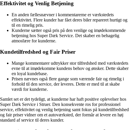
Effektivitet og Venlig Betjening
En anden fællesnævner i kommentarerne er værkstedets
effektivitet. Flere kunder har fået deres biler repareret hurtigt og
til en rimelig pris.
Kunderne sætter også pris på den venlige og imødekommende
betjening hos Super Dæk Service. Det skaber en behagelig
atmosfære for kunderne.
Kundetilfredshed og Fair Priser
Mange kommentarer udtrykker stor tilfredshed med værkstedets
evne til at imødekomme kundens behov og ønsker. Dette skaber
en loyal kundebase.
Prisen nævnes også flere gange som værende fair og rimelig i
forhold til den service, der leveres. Dette er med til at skabe
værdi for kunderne.
Samlet set er det tydeligt, at kunderne har haft positive oplevelser hos
Super Dæk Service i Struer. Den konsekvente ros for professionel
service, effektivitet og venlig betjening samt fokus på kundetilfredshed
og fair priser vidner om et autoværksted, der formår at levere en høj
standard af service til deres kunder.