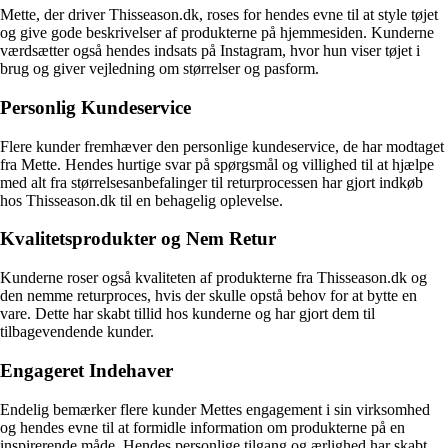
Mette, der driver Thisseason.dk, roses for hendes evne til at style tøjet
og give gode beskrivelser af produkterne på hjemmesiden. Kunderne
værdsætter også hendes indsats på Instagram, hvor hun viser tøjet i
brug og giver vejledning om størrelser og pasform.
Personlig Kundeservice
Flere kunder fremhæver den personlige kundeservice, de har modtaget
fra Mette. Hendes hurtige svar på spørgsmål og villighed til at hjælpe
med alt fra størrelsesanbefalinger til returprocessen har gjort indkøb
hos Thisseason.dk til en behagelig oplevelse.
Kvalitetsprodukter og Nem Retur
Kunderne roser også kvaliteten af produkterne fra Thisseason.dk og
den nemme returproces, hvis der skulle opstå behov for at bytte en
vare. Dette har skabt tillid hos kunderne og har gjort dem til
tilbagevendende kunder.
Engageret Indehaver
Endelig bemærker flere kunder Mettes engagement i sin virksomhed
og hendes evne til at formidle information om produkterne på en
inspirerende måde. Hendes personlige tilgang og ærlighed har skabt