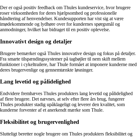
Der er også positiv feedback om Thules kundeservice, hvor brugere
roser virksomheden for deres hjælpsomhed og professionelle
håndtering af henvendelser. Kundesupporten har vist sig at være
imødekommende og lydhøre over for kundernes spørgsmål og
anmodninger, hvilket har bidraget til en positiv oplevelse.
Innovativt design og detaljer
Brugere bemærker også Thules innovative design og fokus på detaljer.
Fra smarte tilspændingssystemer på tagbøjler til nem skift mellem
funktioner i cykeltrailere, har Thule formået at imponere kunderne med
deres brugervenlige og gennemtænkte løsninger.
Lang levetid og pålidelighed
Endvidere fremhæves Thules produkters lang levetid og pålidelighed
af flere brugere. Det nævnes, at selv efter flere års brug, fungerer
Thules produkter stadig upåklageligt og leverer den kvalitet, som
kunderne forventer af et anerkendt mærke som Thule.
Fleksibilitet og brugervenlighed
Slutteligt beretter nogle brugere om Thules produkters fleksibilitet og