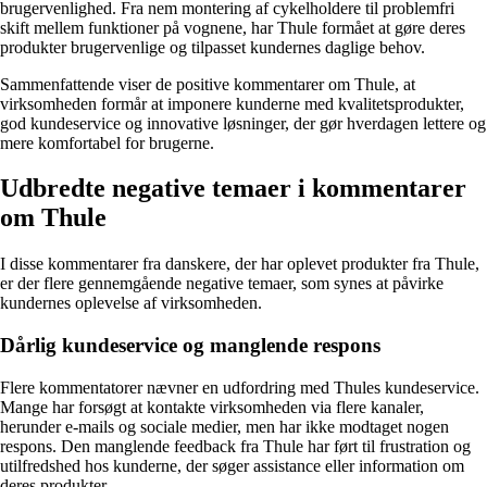
brugervenlighed. Fra nem montering af cykelholdere til problemfri
skift mellem funktioner på vognene, har Thule formået at gøre deres
produkter brugervenlige og tilpasset kundernes daglige behov.
Sammenfattende viser de positive kommentarer om Thule, at
virksomheden formår at imponere kunderne med kvalitetsprodukter,
god kundeservice og innovative løsninger, der gør hverdagen lettere og
mere komfortabel for brugerne.
Udbredte negative temaer i kommentarer
om Thule
I disse kommentarer fra danskere, der har oplevet produkter fra Thule,
er der flere gennemgående negative temaer, som synes at påvirke
kundernes oplevelse af virksomheden.
Dårlig kundeservice og manglende respons
Flere kommentatorer nævner en udfordring med Thules kundeservice.
Mange har forsøgt at kontakte virksomheden via flere kanaler,
herunder e-mails og sociale medier, men har ikke modtaget nogen
respons. Den manglende feedback fra Thule har ført til frustration og
utilfredshed hos kunderne, der søger assistance eller information om
deres produkter.