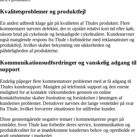
Kvalitetsproblemer og produktfejl
En anden udbredt klage går på kvaliteten af Thules produkter. Flere
kommentarer nævner defekter, der er opstået relativt kort tid efter køb,
såsom brud på cykelstole og beskadigede cykeltrailere. Kundenævner
også manglende respons fra Thule i forbindelse med reklamationer og
produktfejl, hvilket skaber bekymring om sikkerheden og
pålideligheden af produkterne.
Kommunikationsudfordringer og vanskelig adgang til
support
Endelig påpeger flere kommentatorer problemet med at få adgang til
Thules kundesupport. Manglen på telefonisk support og den eneste
mulighed for at kontakte virksomheden gennem en online
kontaktformular skaber frustration og forsinkelser i løsningen af
kundernes problemer. Derudover nævnes der lange ventetider på svar
fra Thule, hvilket forværrer situationen for utilfredse kunder.
Disse gennemgående negative temaer i kommentarerne peger på
områder, hvor Thule kan forbedre deres service, kommunikation og
produktkvalitet for at imødekomme kundernes behov og opretholde et
godt omdømme i markedet.