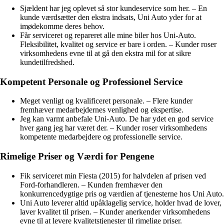
Sjældent har jeg oplevet så stor kundeservice som her. – En
kunde værdsætter den ekstra indsats, Uni Auto yder for at
imødekomme deres behov.
Får serviceret og repareret alle mine biler hos Uni-Auto.
Fleksibilitet, kvalitet og service er bare i orden. – Kunder roser
virksomhedens evne til at gå den ekstra mil for at sikre
kundetilfredshed.
Kompetent Personale og Professionel Service
Meget venligt og kvalificeret personale. – Flere kunder
fremhæver medarbejdernes venlighed og ekspertise.
Jeg kan varmt anbefale Uni-Auto. De har ydet en god service
hver gang jeg har været der. – Kunder roser virksomhedens
kompetente medarbejdere og professionelle service.
Rimelige Priser og Værdi for Pengene
Fik serviceret min Fiesta (2015) for halvdelen af prisen ved
Ford-forhandleren. – Kunden fremhæver den
konkurrencedygtige pris og værdien af tjenesterne hos Uni Auto.
Uni Auto leverer altid upåklagelig service, holder hvad de lover,
laver kvalitet til prisen. – Kunder anerkender virksomhedens
evne til at levere kvalitetstjenester til rimelige priser.