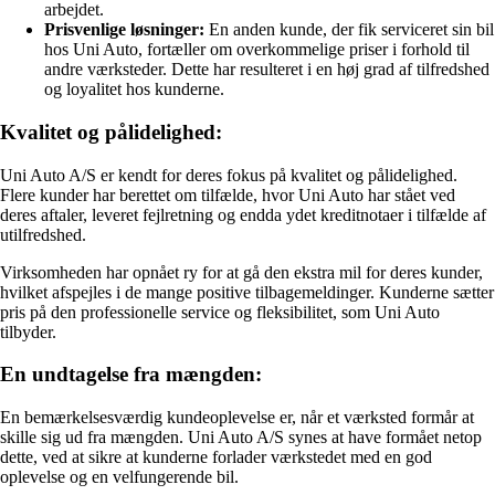
arbejdet.
Prisvenlige løsninger:
En anden kunde, der fik serviceret sin bil
hos Uni Auto, fortæller om overkommelige priser i forhold til
andre værksteder. Dette har resulteret i en høj grad af tilfredshed
og loyalitet hos kunderne.
Kvalitet og pålidelighed:
Uni Auto A/S er kendt for deres fokus på kvalitet og pålidelighed.
Flere kunder har berettet om tilfælde, hvor Uni Auto har stået ved
deres aftaler, leveret fejlretning og endda ydet kreditnotaer i tilfælde af
utilfredshed.
Virksomheden har opnået ry for at gå den ekstra mil for deres kunder,
hvilket afspejles i de mange positive tilbagemeldinger. Kunderne sætter
pris på den professionelle service og fleksibilitet, som Uni Auto
tilbyder.
En undtagelse fra mængden:
En bemærkelsesværdig kundeoplevelse er, når et værksted formår at
skille sig ud fra mængden. Uni Auto A/S synes at have formået netop
dette, ved at sikre at kunderne forlader værkstedet med en god
oplevelse og en velfungerende bil.