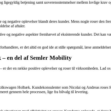
 og ligegyldig betjening samt uoverensstemmelser mellem lovlige krav 
ive og negative oplevelser blandt deres kunder. Mens nogle roser den
delse af aftaler.
ive og negative aspekter fremhævet af eksisterende kunder. Det kan væ
rhandlere, er det altid en god ide at stille spørgsmål, læse anmeldel
 – en del af Semler Mobility
er der en række positive oplevelser og roser til virksomheden. Lad o
s Volkswagen Holbæk. Kundekonsulenter som Nicolai og Andreas roses 
ret gennem hele processen, lige fra bilvalg til levering.