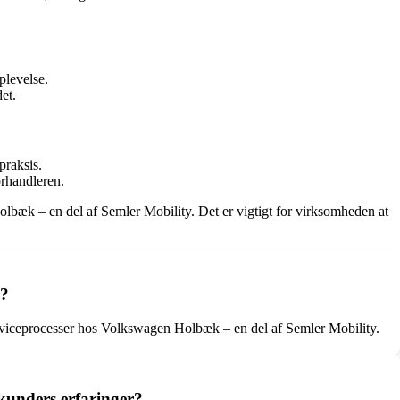
plevelse.
et.
praksis.
orhandleren.
 Holbæk – en del af Semler Mobility. Det er vigtigt for virksomheden at
y?
erviceprocesser hos Volkswagen Holbæk – en del af Semler Mobility.
 kunders erfaringer?