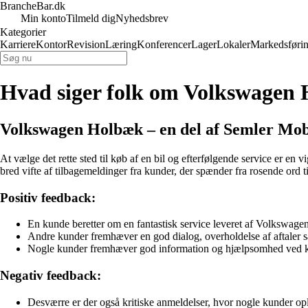
BrancheBar.dk
Min konto
Tilmeld dig
Nyhedsbrev
Kategorier
Karriere
Kontor
Revision
Læring
Konferencer
Lager
Lokaler
Markedsføri
Hvad siger folk om Volkswagen H
Volkswagen Holbæk – en del af Semler Mob
At vælge det rette sted til køb af en bil og efterfølgende service er en
bred vifte af tilbagemeldinger fra kunder, der spænder fra rosende ord t
Positiv feedback:
En kunde beretter om en fantastisk service leveret af Volkswage
Andre kunder fremhæver en god dialog, overholdelse af aftaler sa
Nogle kunder fremhæver god information og hjælpsomhed ved k
Negativ feedback:
Desværre er der også kritiske anmeldelser, hvor nogle kunder opl