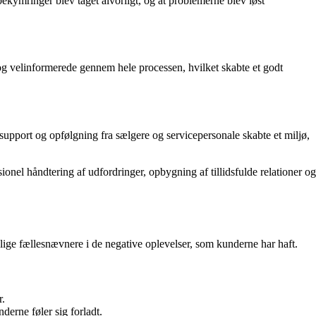
ekymringer blev taget alvorligt, og at problemerne blev løst
og velinformerede gennem hele processen, hvilket skabte et godt
support og opfølgning fra sælgere og servicepersonale skabte et miljø,
el håndtering af udfordringer, opbygning af tillidsfulde relationer og
ge fællesnævnere i de negative oplevelser, som kunderne har haft.
r.
derne føler sig forladt.