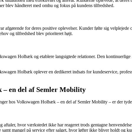
k situationen med effektivitet og ansvar. Kunderne oplevede, at deres b
oner blev håndteret med omhu og fokus på kundens tilfredshed.
 afgørende for deres positive oplevelser. Kunder følte sig velplejede 
ov og tilfredshed blev prioriteret højt.
olkswagen Holbæk og etablere langsigtede relationer. Den kontinuerlige 
wagen Holbæk oplever en dedikeret indsats for kundeservice, profession
 – en del af Semler Mobility
ger hos Volkswagen Holbæk – en del af Semler Mobility – er der tydeli
aftaler, hvor værkstedet ikke har reageret trods gentagne henvendelse
mt mangel på service efter salget, hvor løfter ikke bliver holdt og kun