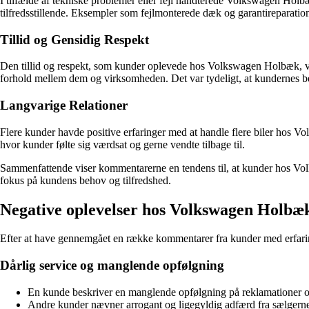
I tilfælde af tekniske problemer eller fejl håndterede Volkswagen Holbæ
tilfredsstillende. Eksempler som fejlmonterede dæk og garantireparati
Tillid og Gensidig Respekt
Den tillid og respekt, som kunder oplevede hos Volkswagen Holbæk, var
forhold mellem dem og virksomheden. Det var tydeligt, at kundernes beh
Langvarige Relationer
Flere kunder havde positive erfaringer med at handle flere biler hos V
hvor kunder følte sig værdsat og gerne vendte tilbage til.
Sammenfattende viser kommentarerne en tendens til, at kunder hos Volks
fokus på kundens behov og tilfredshed.
Negative oplevelser hos Volkswagen Holbæk
Efter at have gennemgået en række kommentarer fra kunder med erfarin
Dårlig service og manglende opfølgning
En kunde beskriver en manglende opfølgning på reklamationer og 
Andre kunder nævner arrogant og ligegyldig adfærd fra sælgerne sa