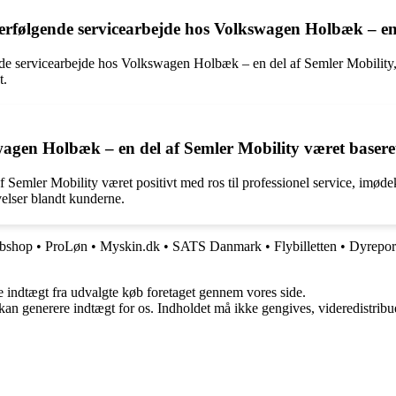
erfølgende servicearbejde hos Volkswagen Holbæk – en
de servicearbejde hos Volkswagen Holbæk – en del af Semler Mobility,
t.
agen Holbæk – en del af Semler Mobility været baseret
f Semler Mobility været positivt med ros til professionel service, i
elser blandt kunderne.
bshop
•
ProLøn
•
Myskin.dk
•
SATS Danmark
•
Flybilletten
•
Dyrepor
e indtægt fra udvalgte køb foretaget gennem vores side.
 kan generere indtægt for os. Indholdet må ikke gengives, videredistribue