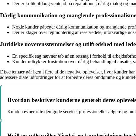
Der er kritik af lang ventetid på reparationer, dårlig dialog og m
Dårlig kommunikation og manglende professionalism
Nogle kunder påpeger dårlig kommunikation og manglende professi
Der er klager over fejlmontering af reservedele, uforsvarlige ud
Juridiske uoverensstemmelser og utilfredshed med lede
En specifik sag nævner tab af en retssag i forhold til arbejdsforh
Kunder udtrykker frustration over dårlig behandling af ansatte, s
Disse temaer går igen i flere af de negative oplevelser, hvor kunder har
adressere disse udfordringer for at forbedre deres omdømme og kundef
Hvordan beskriver kunderne generelt deres oplevel
Kundenævner ofte den gode service, professionelle sælgere og muli
Hvilken rolle spiller Nicolai, en kunderådgiver hos