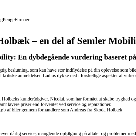
ng
Penge
Firmaer
olbæk – en del af Semler Mobili
ility: En dybdegående vurdering baseret p
 vigtig beslutning, som kan have stor indflydelse på din oplevelse som bi
il kritiske anmeldelser. Lad os dykke ned i forskellige aspekter af virk
n Holbæks kunderådgiver, Nicolai, som har formået at skabe tryghed og t
mt lavere priser end forventet ved service og reparationer.
øb af biler gennem forhandlere som Andreas fra Skoda Holbæk.
ever dårlig service, manglende opfølgning på aftaler og problemer med 