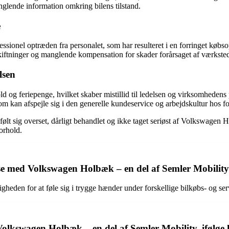
anglende information omkring bilens tilstand.
e
onel optræden fra personalet, som har resulteret i en forringet købso
skiftninger og manglende kompensation for skader forårsaget af værksted
lsen
old og feriepenge, hvilket skaber mistillid til ledelsen og virksomhedens 
om kan afspejle sig i den generelle kundeservice og arbejdskultur hos f
 følt sig overset, dårligt behandlet og ikke taget seriøst af Volkswagen
orhold.
se med Volkswagen Holbæk – en del af Semler Mobilit
gheden for at føle sig i trygge hænder under forskellige bilkøbs- og s
 Volkswagen Holbæk – en del af Semler Mobility, ifølge