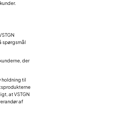
 kunder.
 VSTGN
 på spørgsmål
 kunderne, der
holdning til
etsprodukterne
ligt, at VSTGN
verandør af