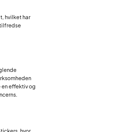
, hvilket har
tilfredse
nglende
 virksomheden
 en effektiv og
ncerns.
ickers, hvor