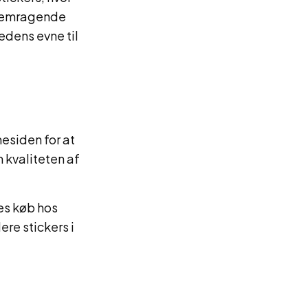
fremragende
edens evne til
esiden for at
 kvaliteten af
es køb hos
re stickers i