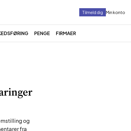
Tilmeld dig
Min konto
KEDSFØRING
PENGE
FIRMAER
aringer
emstilling og
mentarer fra