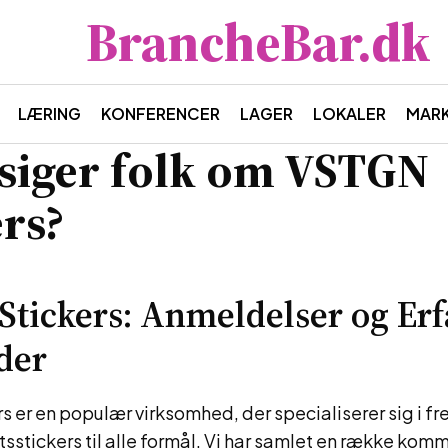
BrancheBar.dk
LÆRING
KONFERENCER
LAGER
LOKALER
MAR
siger folk om VSTGN
ers?
tickers: Anmeldelser og Erf
der
 er en populær virksomhed, der specialiserer sig i fr
etsstickers til alle formål. Vi har samlet en række kom