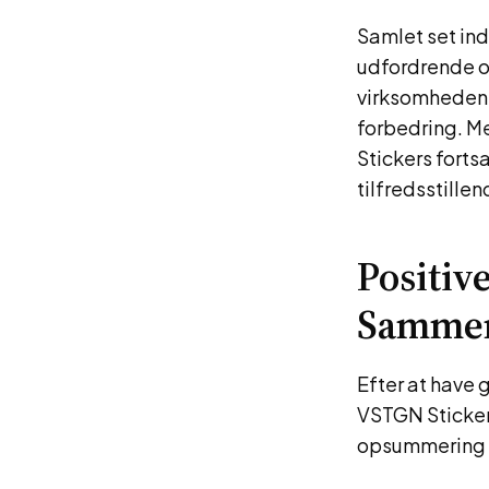
Samlet set in
udfordrende o
virksomhedens 
forbedring. M
Stickers fort
tilfredsstillen
Positiv
Sammen
Efter at have
VSTGN Stickers
opsummering 