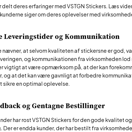
r delt deres erfaringer med VSTGN Stickers. Læs videre
ad kunderne siger om deres oplevelser med virksomhed
e Leveringstider og Kommunikation
 nævner, at selvom kvaliteten af stickersne er god, va
 leveringen, og kommunikationen fra virksomheden lod
 er vigtigt at være opmærksom på, at der kan forekom
er, og at det kan være gavnligt at forbedre kommunik
t sikre en optimal oplevelse.
edback og Gentagne Bestillinger
under har rost VSTGN Stickers for den gode kvalitet og
g. Der er endda kunder, der har bestilt fra virksomhed