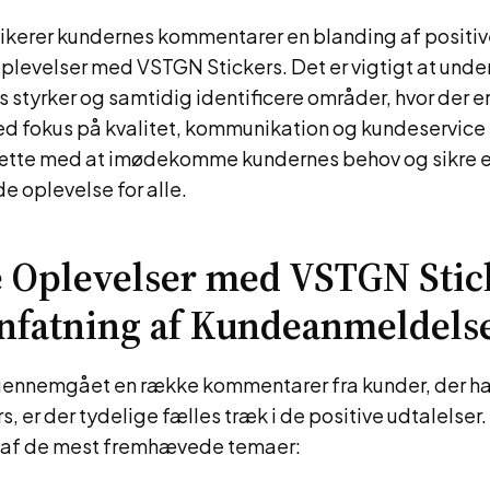
dikerer kundernes kommentarer en blanding af positiv
plevelser med VSTGN Stickers. Det er vigtigt at unde
styrker og samtidig identificere områder, hvor der er 
ed fokus på kvalitet, kommunikation og kundeservic
sætte med at imødekomme kundernes behov og sikre 
de oplevelse for alle.
e Oplevelser med VSTGN Stic
fatning af Kundeanmeldels
 gennemgået en række kommentarer fra kunder, der ha
, er der tydelige fælles træk i de positive udtalelser.
af de mest fremhævede temaer: