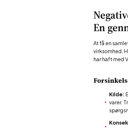
Negativ
En gen
At få en samle
virksomhed. He
har haft med 
Forsinkel
Kilde:
E
varer. 
spørgsm
Konsek