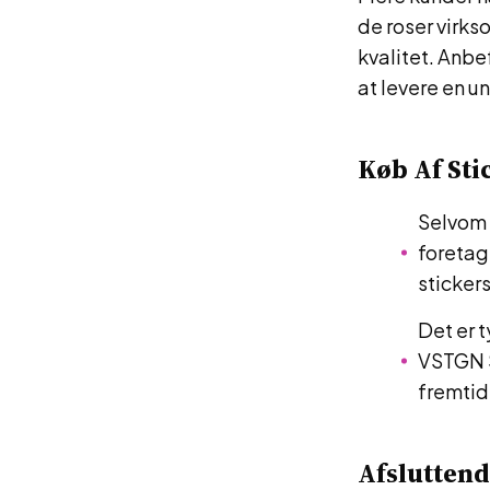
de roser virk
kvalitet. Anbe
at levere en u
Køb Af Sti
Selvom 
foretag
sticker
Det er 
VSTGN S
fremtid
Afslutten