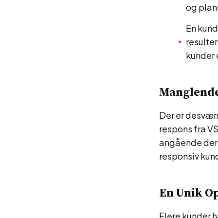
og plan
En kunde
resulter
kunder 
Manglende
Der er desvær
respons fra VS
angående deres
responsiv kun
En Unik O
Flere kunder 