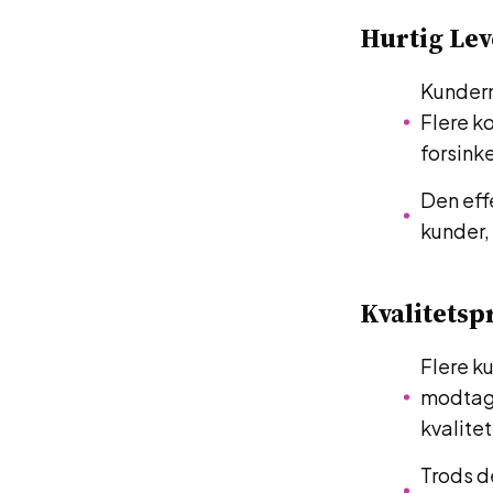
Hurtig Lev
Kundern
Flere k
forsinke
Den eff
kunder,
Kvalitetsp
Flere ku
modtage
kvalite
Trods d