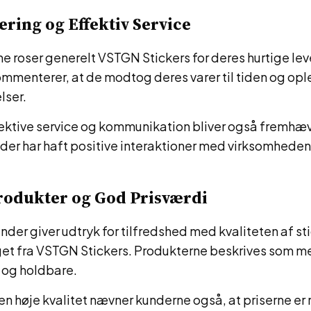
ering og Effektiv Service
e roser generelt VSTGN Stickers for deres hurtige lev
ommenterer, at de modtog deres varer til tiden og op
lser.
ektive service og kommunikation bliver også fremhæve
 der har haft positive interaktioner med virksomheden
rodukter og God Prisværdi
nder giver udtryk for tilfredshed med kvaliteten af sti
t fra VSTGN Stickers. Produkterne beskrives som m
t og holdbare.
en høje kvalitet nævner kunderne også, at priserne er 