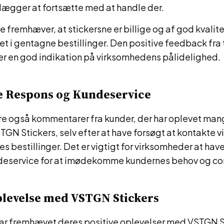
lægger at fortsætte med at handle der.
 fremhæver, at stickersne er billige og af god kvalitet
et i gentagne bestillinger. Den positive feedback fra 
er en god indikation på virksomhedens pålidelighed.
 Respons og Kundeservice
re også kommentarer fra kunder, der har oplevet ma
TGN Stickers, selv efter at have forsøgt at kontakte
 bestillinger. Det er vigtigt for virksomheder at have
deservice for at imødekomme kundernes behov og co
plevelse med VSTGN Stickers
har fremhævet deres positive oplevelser med VSTGN St