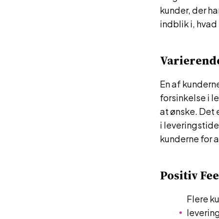
kunder, der ha
indblik i, hv
Varierend
En af kunderne
forsinkelse i
at ønske. Det
i leveringstid
kunderne for a
Positiv Fe
Flere k
leverin