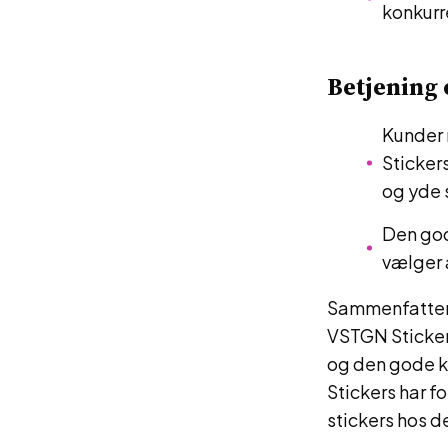
konkurr
Betjening
Kunder 
Stickers
og yde 
Den god
vælger 
Sammenfattend
VSTGN Sticker
og den gode k
Stickers har f
stickers hos d