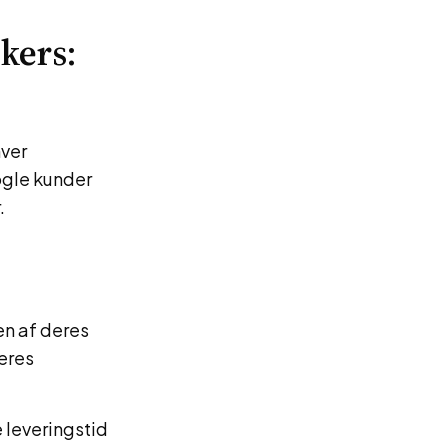
kers:
hver
ogle kunder
.
en af deres
eres
leveringstid