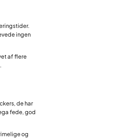
eringstider.
levede ingen
t af flere
.
ckers, de har
ega fede, god
rimelige og