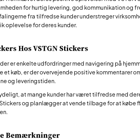
somheden for hurtig levering, god kommunikation og 
falingerne fra tilfredse kunder understreger virksomh
nik oplevelse for deres kunder.
ckers Hos VSTGN Stickers
der er enkelte udfordringer med navigering på hjemm
e et køb, er der overvejende positive kommentarer om
sne og leveringstiden.
tydeligt, at mange kunder har været tilfredse med der
tickers og planlægger at vende tilbage for at købe fle
en.
de Bemærkninger