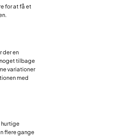
 for at få et
en.
r der en
 noget tilbage
me variationer
ationen med
 hurtige
en flere gange