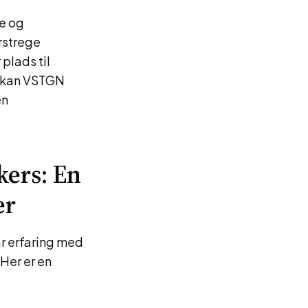
e og
rstrege
plads til
e kan VSTGN
en
kers: En
er
r erfaring med
 Her er en