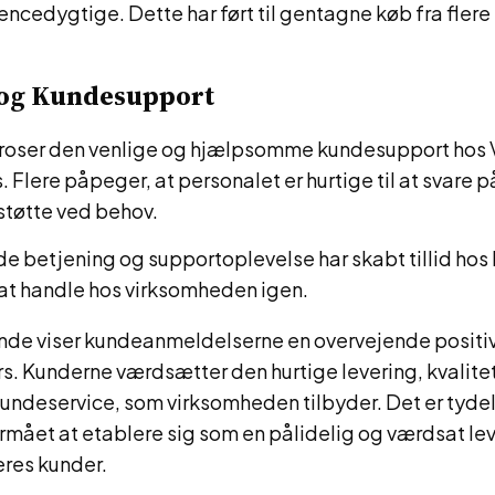
encedygtige. Dette har ført til gentagne køb fra flere
 og Kundesupport
roser den venlige og hjælpsomme kundesupport hos
. Flere påpeger, at personalet er hurtige til at svare
støtte ved behov.
e betjening og supportoplevelse har skabt tillid hos
at handle hos virksomheden igen.
e viser kundeanmeldelserne en overvejende positiv 
s. Kunderne værdsætter den hurtige levering, kvalit
undeservice, som virksomheden tilbyder. Det er tyde
ormået at etablere sig som en pålidelig og værdsat le
eres kunder.