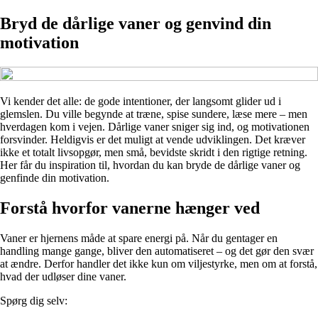
Bryd de dårlige vaner og genvind din
motivation
Vi kender det alle: de gode intentioner, der langsomt glider ud i
glemslen. Du ville begynde at træne, spise sundere, læse mere – men
hverdagen kom i vejen. Dårlige vaner sniger sig ind, og motivationen
forsvinder. Heldigvis er det muligt at vende udviklingen. Det kræver
ikke et totalt livsopgør, men små, bevidste skridt i den rigtige retning.
Her får du inspiration til, hvordan du kan bryde de dårlige vaner og
genfinde din motivation.
Forstå hvorfor vanerne hænger ved
Vaner er hjernens måde at spare energi på. Når du gentager en
handling mange gange, bliver den automatiseret – og det gør den svær
at ændre. Derfor handler det ikke kun om viljestyrke, men om at forstå,
hvad der udløser dine vaner.
Spørg dig selv: