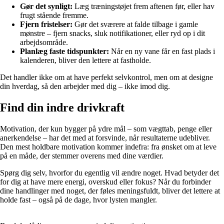
Gør det synligt:
Læg træningstøjet frem aftenen før, eller hav
frugt stående fremme.
Fjern fristelser:
Gør det sværere at falde tilbage i gamle
mønstre – fjern snacks, sluk notifikationer, eller ryd op i dit
arbejdsområde.
Planlæg faste tidspunkter:
Når en ny vane får en fast plads i
kalenderen, bliver den lettere at fastholde.
Det handler ikke om at have perfekt selvkontrol, men om at designe
din hverdag, så den arbejder med dig – ikke imod dig.
Find din indre drivkraft
Motivation, der kun bygger på ydre mål – som vægttab, penge eller
anerkendelse – har det med at forsvinde, når resultaterne udebliver.
Den mest holdbare motivation kommer indefra: fra ønsket om at leve
på en måde, der stemmer overens med dine værdier.
Spørg dig selv, hvorfor du egentlig vil ændre noget. Hvad betyder det
for dig at have mere energi, overskud eller fokus? Når du forbinder
dine handlinger med noget, der føles meningsfuldt, bliver det lettere at
holde fast – også på de dage, hvor lysten mangler.