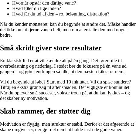
Hvornår opstår den dårlige vane?
Hvad føler du lige inden?
Hvad får du ud af den – ro, belønning, distraktion?
Når du kender mønsteret, kan du begynde at ændre det. Måske handler
det ikke om at fjerne vanen helt, men om at erstatte den med noget
bedre.
Små skridt giver store resultater
En klassisk fejl er at ville ændre alt på én gang. Det fører ofte til
overbelastning og nederlag. I stedet bør du fokusere på én vane ad
gangen – og gøre ændringen så lille, at den næsten føles for nem.
Vil du begynde at løbe? Start med 10 minutter. Vil du spise sundere?
Tilføj en ekstra grøntsag til aftensmaden. Det vigtigste er kontinuitet.
Når du oplever små succeser, vokser troen på, at du kan lykkes – og
det skaber ny motivation.
Skab rammer, der støtter dig
Motivation er flygtig, men struktur er stabil. Derfor er det afgørende at
skabe omgivelser, der gør det nemt at holde fast i de gode vaner.