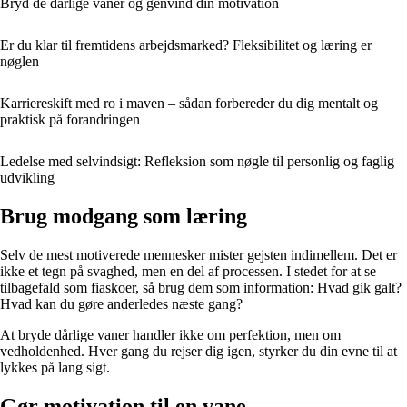
Bryd de dårlige vaner og genvind din motivation
Er du klar til fremtidens arbejdsmarked? Fleksibilitet og læring er
nøglen
Karriereskift med ro i maven – sådan forbereder du dig mentalt og
praktisk på forandringen
Ledelse med selvindsigt: Refleksion som nøgle til personlig og faglig
udvikling
Brug modgang som læring
Selv de mest motiverede mennesker mister gejsten indimellem. Det er
ikke et tegn på svaghed, men en del af processen. I stedet for at se
tilbagefald som fiaskoer, så brug dem som information: Hvad gik galt?
Hvad kan du gøre anderledes næste gang?
At bryde dårlige vaner handler ikke om perfektion, men om
vedholdenhed. Hver gang du rejser dig igen, styrker du din evne til at
lykkes på lang sigt.
Gør motivation til en vane