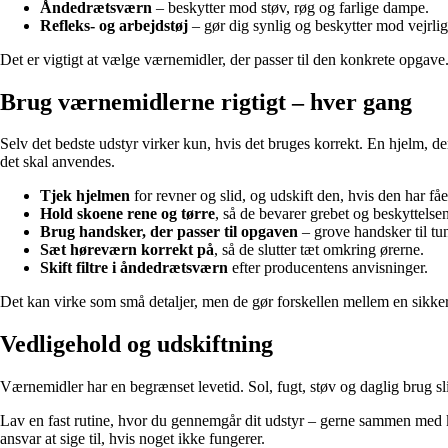
Åndedrætsværn
– beskytter mod støv, røg og farlige dampe.
Refleks- og arbejdstøj
– gør dig synlig og beskytter mod vejrlig
Det er vigtigt at vælge værnemidler, der passer til den konkrete opgave
Brug værnemidlerne rigtigt – hver gang
Selv det bedste udstyr virker kun, hvis det bruges korrekt. En hjelm, der s
det skal anvendes.
Tjek hjelmen
for revner og slid, og udskift den, hvis den har fået
Hold skoene rene og tørre
, så de bevarer grebet og beskyttelsen
Brug handsker, der passer til opgaven
– grove handsker til tun
Sæt høreværn korrekt på
, så de slutter tæt omkring ørerne.
Skift filtre i åndedrætsværn
efter producentens anvisninger.
Det kan virke som små detaljer, men de gør forskellen mellem en sikke
Vedligehold og udskiftning
Værnemidler har en begrænset levetid. Sol, fugt, støv og daglig brug sli
Lav en fast rutine, hvor du gennemgår dit udstyr – gerne sammen med ko
ansvar at sige til, hvis noget ikke fungerer.