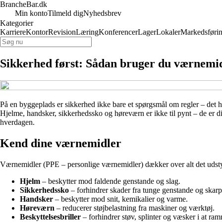
BrancheBar.dk
Min konto
Tilmeld dig
Nyhedsbrev
Kategorier
Karriere
Kontor
Revision
Læring
Konferencer
Lager
Lokaler
Markedsføri
Sikkerhed først: Sådan bruger du værnemi
På en byggeplads er sikkerhed ikke bare et spørgsmål om regler – det
Hjelme, handsker, sikkerhedssko og høreværn er ikke til pynt – de er din
hverdagen.
Kend dine værnemidler
Værnemidler (PPE – personlige værnemidler) dækker over alt det udstyr
Hjelm
– beskytter mod faldende genstande og slag.
Sikkerhedssko
– forhindrer skader fra tunge genstande og skarp
Handsker
– beskytter mod snit, kemikalier og varme.
Høreværn
– reducerer støjbelastning fra maskiner og værktøj.
Beskyttelsesbriller
– forhindrer støv, splinter og væsker i at ra