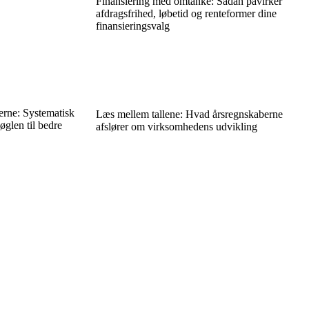
Finansiering med omtanke: Sådan påvirker
afdragsfrihed, løbetid og renteformer dine
finansieringsvalg
erne: Systematisk
Læs mellem tallene: Hvad årsregnskaberne
øglen til bedre
afslører om virksomhedens udvikling