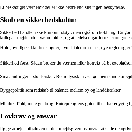
Et beskadiget værnemiddel er ikke bedre end slet ingen beskyttelse.
Skab en sikkerhedskultur
Sikkerhed handler ikke kun om udstyr, men også om holdning. En god sikk
kollega arbejde uden værnemidler, og at ledelsen går forrest som gode 
Hold jævnlige sikkerhedsmøder, hvor I taler om risici, nye regler og erf
Sikkerhed først: Sådan bruger du værnemidler korrekt på byggepladse
Små ændringer – stor forskel: Bedre fysisk trivsel gennem sunde arbej
Byggepolitik som redskab til balance mellem by og landdistrikter
Mindre affald, mere genbrug: Entreprenørens guide til en bæredygtig 
Lovkrav og ansvar
Ifølge arbejdsmiljøloven er det arbejdsgiverens ansvar at stille de nød