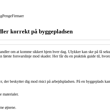
ng
Penge
Firmaer
dler korrekt på byggepladsen
 handler om at komme sikkert hjem hver dag. Ulykker kan ske på få sek
 første forsvarslinje mod skader. Her får du en praktisk guide til, hvor
, der beskytter dig mod risici på arbejdspladsen. På en byggeplads kan
e materialer.
mme øjnene.