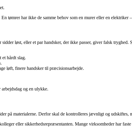
et.
. En tømrer har ikke de samme behov som en murer eller en elektriker – 
idder løst, eller et par handsker, der ikke passer, giver falsk tryghed. Sør
 et hårdt slag.
.
ge løft, finere handsker til præcisionsarbejde.
r arbejdsdag og en ulykke.
der på materialerne. Derfor skal de kontrolleres jævnligt og udskiftes, 
lleger eller sikkerhedsrepræsentanten. Mange virksomheder har faste pro