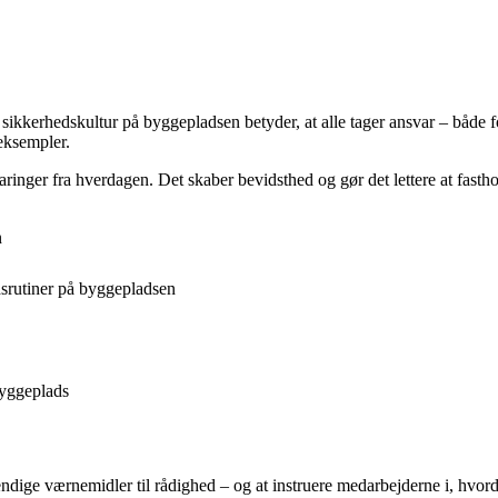
erhedskultur på byggepladsen betyder, at alle tager ansvar – både for s
eksempler.
aringer fra hverdagen. Det skaber bevidsthed og gør det lettere at fasth
n
dsrutiner på byggepladsen
byggeplads
vendige værnemidler til rådighed – og at instruere medarbejderne i, hvo