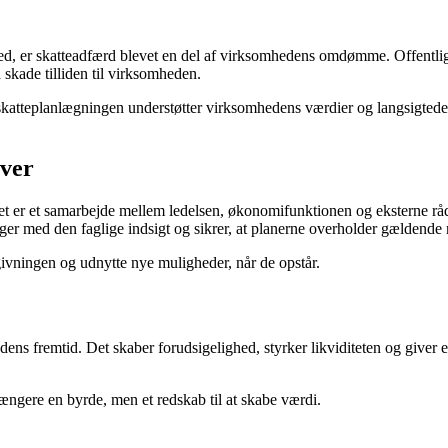
ighed, er skatteadfærd blevet en del af virksomhedens omdømme. Offentli
skade tilliden til virksomheden.
skatteplanlægningen understøtter virksomhedens værdier og langsigted
iver
et er et samarbejde mellem ledelsen, økonomifunktionen og eksterne rådg
ager med den faglige indsigt og sikrer, at planerne overholder gældende r
givningen og udnytte nye muligheder, når de opstår.
ens fremtid. Det skaber forudsigelighed, styrker likviditeten og giver 
længere en byrde, men et redskab til at skabe værdi.