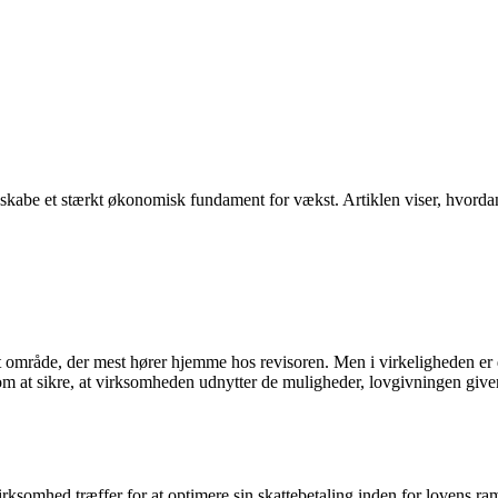
kabe et stærkt økonomisk fundament for vækst. Artiklen viser, hvordan 
et område, der mest hører hjemme hos revisoren. Men i virkeligheden er
om at sikre, at virksomheden udnytter de muligheder, lovgivningen give
rksomhed træffer for at optimere sin skattebetaling inden for lovens ra