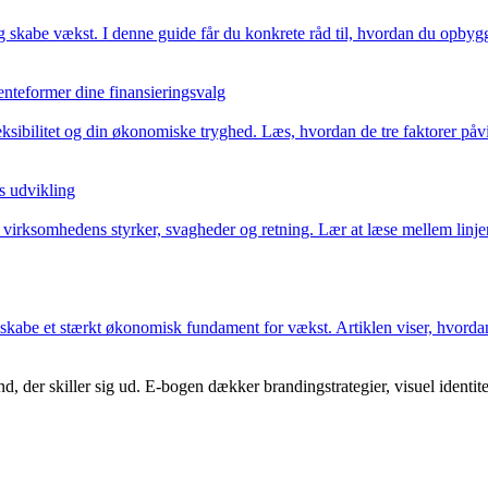
g skabe vækst. I denne guide får du konkrete råd til, hvordan du opbygge
enteformer dine finansieringsvalg
leksibilitet og din økonomiske tryghed. Læs, hvordan de tre faktorer på
s udvikling
virksomhedens styrker, svagheder og retning. Lær at læse mellem linjer
kabe et stærkt økonomisk fundament for vækst. Artiklen viser, hvordan 
, der skiller sig ud. E-bogen dækker brandingstrategier, visuel identit