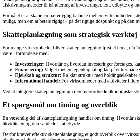
afskrivningsmetoder til håndtering af investeringer, løn, udbytte og inte
Formålet er at skabe en bæredygtig balance mellem virksomhedens øko
muligt, men om at betale rigtigt – på det rigtige tidspunkt og på den
Skatteplanlægning som strategisk værktøj
For mange virksomheder bliver skatteplanlægning først et tema, når å
være i forbindelse med:
Investeringer:
Hvornår og hvordan investeringer foretages, kan
Finansiering:
Valget mellem egenkapital og lån påvirker både sk
Ejerskab og struktur:
En klar struktur med holdingselskaber og 
International handel:
For virksomheder med aktiviteter i flere 
Ved at integrere skatteplanlægning i den overordnede økonomiske styr
Et spørgsmål om timing og overblik
En væsentlig del af skatteplanlægning handler om timing. Hvornår skal
likviditeten og den samlede skattebyrde.
Derfor kræver effektiv skatteplanlægning et godt overblik over virkso
planlægge i tide i stedet for at reagere for sent.