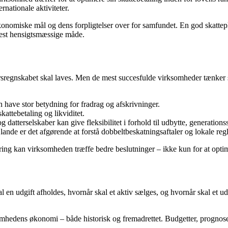
rnationale aktiviteter.
nomiske mål og dens forpligtelser over for samfundet. En god skattepl
 mest hensigtsmæssige måde.
rsregnskabet skal laves. Men de mest succesfulde virksomheder tænker s
 have stor betydning for fradrag og afskrivninger.
attebetaling og likviditet.
datterselskaber kan give fleksibilitet i forhold til udbytte, generationss
lande er det afgørende at forstå dobbeltbeskatningsaftaler og lokale regl
ing kan virksomheden træffe bedre beslutninger – ikke kun for at optim
 en udgift afholdes, hvornår skal et aktiv sælges, og hvornår skal et 
mhedens økonomi – både historisk og fremadrettet. Budgetter, prognoser