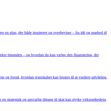
r en plan, der både inspirerer og overbeviser – fra idé og marked til
virker hinanden – og hvordan du kan vælge den finansiering, der
ne og forstå, hvordan regnskabet kan bruges til at vurdere udvikling,
en strategisk og ansvarlig tilgang til skat kan styrke virksomhedens