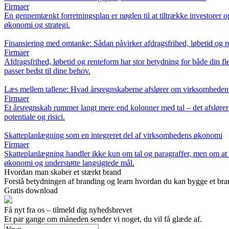
Firmaer
En gennemtænkt forretningsplan er nøglen til at tiltrække investorer o
økonomi og strategi.
Finansiering med omtanke: Sådan påvirker afdragsfrihed, løbetid og r
Firmaer
Afdragsfrihed, løbetid og renteform har stor betydning for både din f
passer bedst til dine behov.
Læs mellem tallene: Hvad årsregnskaberne afslører om virksomheden
Firmaer
Et årsregnskab rummer langt mere end kolonner med tal – det afslører 
potentiale og risici.
Skatteplanlægning som en integreret del af virksomhedens økonomi
Firmaer
Skatteplanlægning handler ikke kun om tal og paragraffer, men om at s
økonomi og understøtte langsigtede mål.
Hvordan man skaber et stærkt brand
Forstå betydningen af branding og learn hvordan du kan bygge et brand
Gratis download
Få nyt fra os – tilmeld dig nyhedsbrevet
Et par gange om måneden sender vi noget, du vil få glæde af.