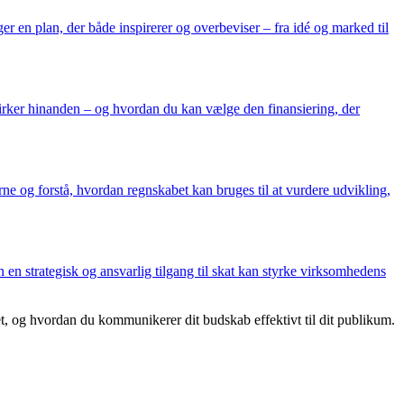
r en plan, der både inspirerer og overbeviser – fra idé og marked til
virker hinanden – og hvordan du kan vælge den finansiering, der
ne og forstå, hvordan regnskabet kan bruges til at vurdere udvikling,
en strategisk og ansvarlig tilgang til skat kan styrke virksomhedens
et, og hvordan du kommunikerer dit budskab effektivt til dit publikum.