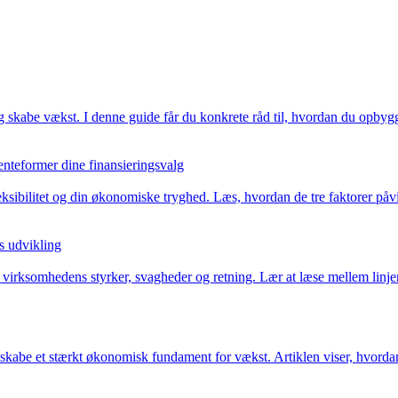
g skabe vækst. I denne guide får du konkrete råd til, hvordan du opbygge
enteformer dine finansieringsvalg
leksibilitet og din økonomiske tryghed. Læs, hvordan de tre faktorer på
s udvikling
virksomhedens styrker, svagheder og retning. Lær at læse mellem linjer
kabe et stærkt økonomisk fundament for vækst. Artiklen viser, hvordan 