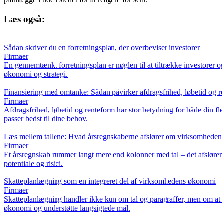
Læs også:
Sådan skriver du en forretningsplan, der overbeviser investorer
Firmaer
En gennemtænkt forretningsplan er nøglen til at tiltrække investorer o
økonomi og strategi.
Finansiering med omtanke: Sådan påvirker afdragsfrihed, løbetid og r
Firmaer
Afdragsfrihed, løbetid og renteform har stor betydning for både din f
passer bedst til dine behov.
Læs mellem tallene: Hvad årsregnskaberne afslører om virksomheden
Firmaer
Et årsregnskab rummer langt mere end kolonner med tal – det afslører 
potentiale og risici.
Skatteplanlægning som en integreret del af virksomhedens økonomi
Firmaer
Skatteplanlægning handler ikke kun om tal og paragraffer, men om at s
økonomi og understøtte langsigtede mål.