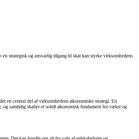
en strategisk og ansvarlig tilgang til skat kan styrke virksomhedens
 det en central del af virksomhedens økonomiske strategi. En
r, og samtidig skaber et solidt økonomisk fundament for vækst og
mmer. Det kan handle om alt fra valg af selskabsform og