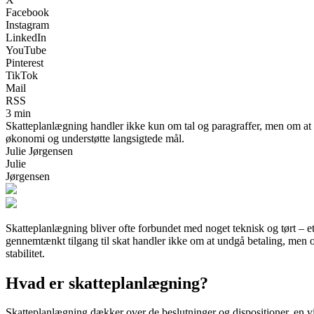
Facebook
Instagram
LinkedIn
YouTube
Pinterest
TikTok
Mail
RSS
3 min
Skatteplanlægning handler ikke kun om tal og paragraffer, men om at s
økonomi og understøtte langsigtede mål.
Julie Jørgensen
Julie
Jørgensen
Skatteplanlægning bliver ofte forbundet med noget teknisk og tørt – 
gennemtænkt tilgang til skat handler ikke om at undgå betaling, men 
stabilitet.
Hvad er skatteplanlægning?
Skatteplanlægning dækker over de beslutninger og dispositioner, en vi